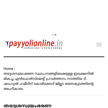
-->
Toggl
navig
Home
തദ്ദേശസ്വയംഭരണ സ്ഥാപനങ്ങളിലേക്കുള്ള ഇലക്ഷനിൽ
മികച്ച എൻഫോഴ്‌സ്‌മെന്റ് പ്രവർത്തനം നടത്തിയ ടി.
ഷാഹുൽ ഹമീദിന് കോഴിക്കോട് ജില്ലാ ഭരണകൂടത്തിന്റെ
അംഗീകാരം
തദ്ദേശസ്വയംഭരണ