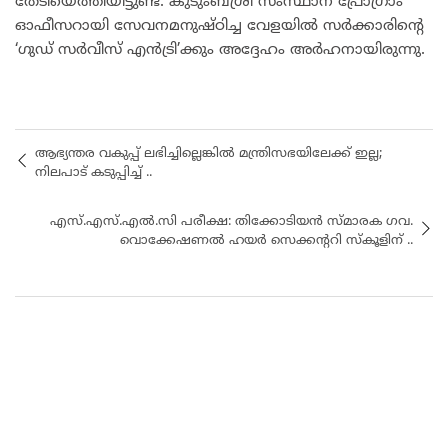
തേടിയെത്തിയിട്ടുണ്ട്. കുടുംബശ്രീ സംസ്ഥാന പ്രോഗ്രാം
ഓഫീസറായി സേവനമനുഷ്ഠിച്ച വേളയിൽ സർക്കാരിന്റെ
‘ഗുഡ് സർവീസ് എൻട്രി’ക്കും അദ്ദേഹം അർഹനായിരുന്നു.
ആഭ്യന്തര വകുപ്പ് ലഭിച്ചില്ലെങ്കിൽ മന്ത്രിസഭയിലേക്ക് ഇല്ല;
നിലപാട് കടുപ്പിച്ച് ..
എസ്.എസ്.എൽ.സി പരീക്ഷ: തിക്കോടിയൻ സ്മാരക ഗവ.
വൊക്കേഷണൽ ഹയർ സെക്കന്ററി സ്കൂളിന് ..