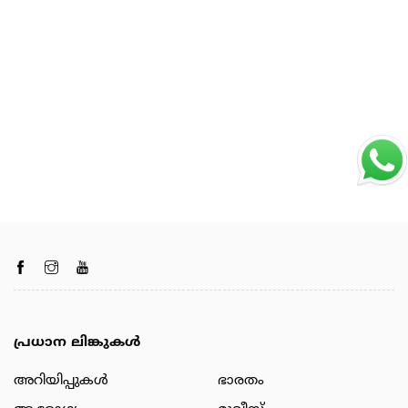
പ്രധാന ലിങ്കുകൾ
അറിയിപ്പുകള്‍
ഭാരതം