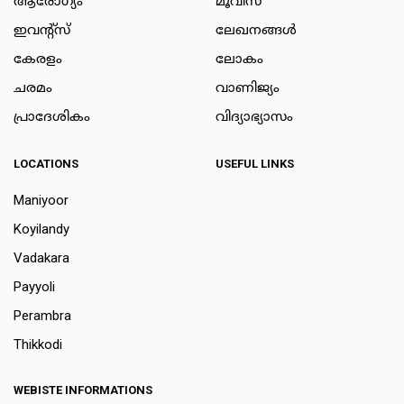
ആരോഗ്യം
മൂവീസ്
ഇവന്റ്സ്
ലേഖനങ്ങള്‍
കേരളം
ലോകം
ചരമം
വാണിജ്യം
പ്രാദേശികം
വിദ്യാഭ്യാസം
LOCATIONS
USEFUL LINKS
Maniyoor
Koyilandy
Vadakara
Payyoli
Perambra
Thikkodi
WEBISTE INFORMATIONS