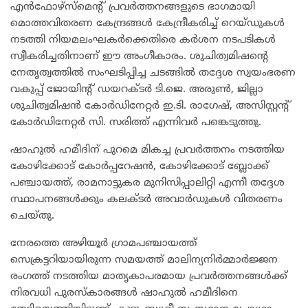
എൻഫോഴ്‌സ്‌മെന്റ് പ്രവർത്തനങ്ങളുടെ ഭാഗമായി
മൊത്തവിതരണ കേന്ദ്രങ്ങൾ കേന്ദ്രീകരിച്ച് റെയ്ഡുകൾ
നടത്തി നിയമലംഘകർക്കെതിരെ കർശന നടപടികൾ
സ്വീകരിച്ചതിനാണ് ഈ അംഗീകാരം. ശുചിത്വമിഷന്റെ
നേതൃത്വത്തിൽ സംഘടിപ്പിച്ച ചടങ്ങിൽ തദ്ദേശ സ്വയംഭരണ
വകുപ്പ് ജോയിന്റ് ഡയറക്ടർ ടി.ജെ. അരുൺ, ജില്ലാ
ശുചിത്വമിഷൻ കോർഡിനേറ്റർ ഇ.ടി. രാഗേഷ്, അസിസ്റ്റന്റ്
കോർഡിനേറ്റർ സി. സരിത്ത് എന്നിവർ പങ്കെടുത്തു.
ഷാഹുൽ ഹമീദിന് പുറമെ മികച്ച പ്രവർത്തനം നടത്തിയ
കോഴിക്കോട് കോർപ്പറേഷൻ, കോഴിക്കോട് ബ്ലോക്ക്
പഞ്ചായത്ത്, രാമനാട്ടുകര മുനിസിപ്പാലിറ്റി എന്നീ തദ്ദേശ
സ്ഥാപനങ്ങൾക്കും കലക്ടർ അവാർഡുകൾ വിതരണം
ചെയ്തു.
നേരത്തെ അഴിയൂർ ഗ്രാമപഞ്ചായത്ത്
സെക്രട്ടറിയായിരുന്ന സമയത്ത് മാലിന്യനിർമ്മാർജ്ജന
രംഗത്ത് നടത്തിയ മാതൃകാപരമായ പ്രവർത്തനങ്ങൾക്ക്
നിരവധി പുരസ്കാരങ്ങൾ ഷാഹുൽ ഹമീദിനെ