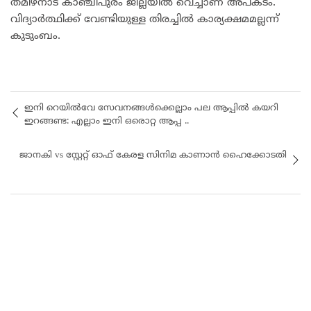
തമിഴ്‌നാട് കാഞ്ചീപുരം ജില്ലയില്‍ വെച്ചാണ് അപകടം.
വിദ്യാര്‍ത്ഥിക്ക് വേണ്ടിയുള്ള തിരച്ചില്‍ കാര്യക്ഷമമല്ലന്ന്
കുടുംബം.
ഇനി റെയിൽവേ സേവനങ്ങൾക്കെല്ലാം പല ആപ്പിൽ കയറി
ഇറങ്ങണ്ട: എല്ലാം ഇനി ഒരൊറ്റ ആപ്പ ..
ജാനകി vs സ്റ്റേറ്റ് ഓഫ് കേരള സിനിമ കാണാൻ ഹൈക്കോടതി