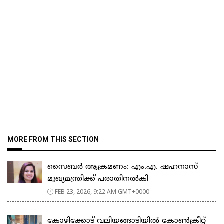
MORE FROM THIS SECTION
സൈബർ ആക്രമണം: എം.എ. ഷഹനാസ്
മുഖ്യമന്ത്രിക്ക് പരാതിനൽകി
FEB 23, 2026, 9:22 AM GMT+0000
കോഴിക്കോട് വലിയങ്ങാടിയിൽ കോൺക്രീറ്റ്