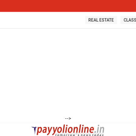
REAL ESTATE
CLASS
-->