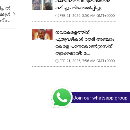
കണ്ടക്ടറെ യാത്രക്കാരൻ
കടിച്ചുപരിക്കേൽപ്പിച്ചു
ിപ്പിൽ
്ദുൾ
FEB 21, 2026, 8:50 AM GMT+0000
രീം ..
നവകേരളത്തിന്
പുതുവഴികൾ തേടി അഞ്ചാം
കേരള പഠനകോൺഗ്രസിന്
തുടക്കമായി; മ...
FEB 21, 2026, 7:56 AM GMT+0000
Join our whatsapp group