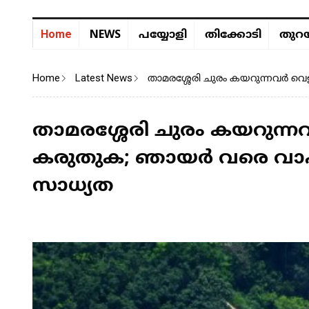
NEWS
Home
പയ്യോളി
തിക്കോടി
തുറയ
Home
Latest News
താമരശ്ശേരി ചുരം കയറുന്നവർ വ
താമരശ്ശേരി ചുരം കയറുന്
കരുതുക; ഞായർ വരെ വാഹ
സാധ്യത