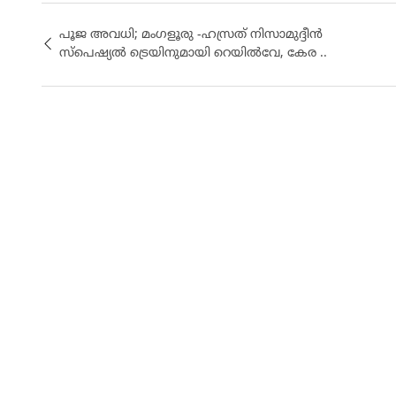
പൂജ അവധി; മംഗളൂരു -ഹസ്രത് നിസാമുദ്ദീന്‍
സ്‌പെഷ്യല്‍ ട്രെയിനുമായി റെയിൽവേ, കേര ..