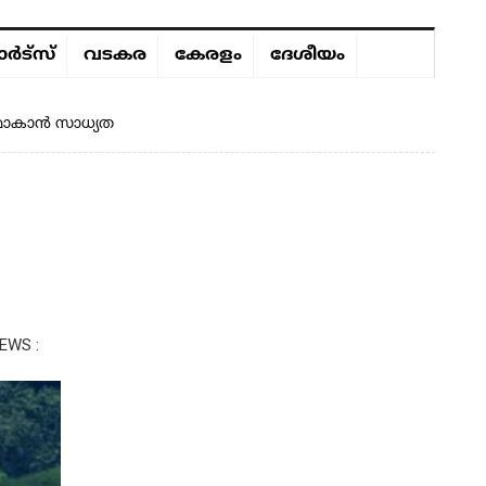
ർട്സ്
വടകര
കേരളം
ദേശീയം
ഷമാകാൻ സാധ്യത
EWS :