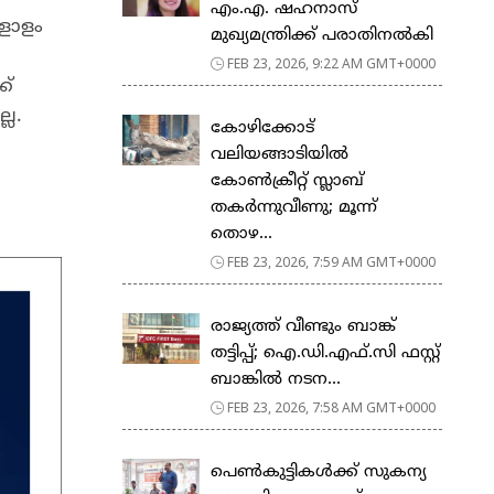
എം.എ. ഷഹനാസ്
കളോളം
മുഖ്യമന്ത്രിക്ക് പരാതിനൽകി
FEB 23, 2026, 9:22 AM GMT+0000
ക്
്ല.
കോഴിക്കോട്
വലിയങ്ങാടിയിൽ
കോൺക്രീറ്റ് സ്ലാബ്
തകർന്നുവീണു; മൂന്ന്
തൊഴ...
FEB 23, 2026, 7:59 AM GMT+0000
രാജ്യത്ത് വീണ്ടും ബാങ്ക്
തട്ടിപ്പ്; ഐ.ഡി.എഫ്.സി ഫസ്റ്റ്
ബാങ്കിൽ നടന...
FEB 23, 2026, 7:58 AM GMT+0000
പെ​ൺ​കു​ട്ടി​ക​ൾ​ക്ക് സു​ക​ന്യ