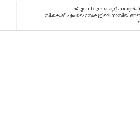
ജില്ലാ സ്കൂൾ ചെസ്സ് ചാമ്പ്യൻഷ
സി.കെ.ജി.എം ഹൈസ്കൂളിലെ നാസിയ അബ
ക