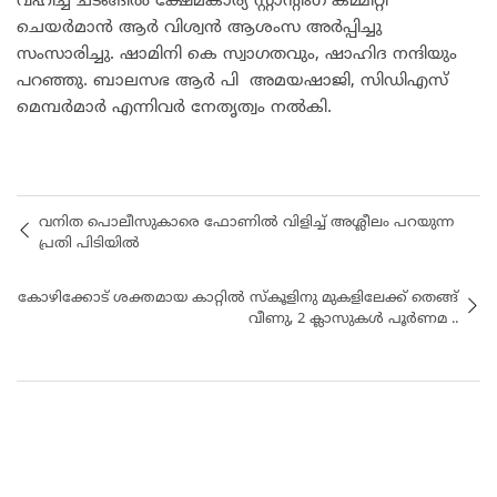
വഹിച്ച ചടങ്ങിൽ ക്ഷേമകാര്യ സ്റ്റാൻ്റിംഗ് കമ്മിറ്റി
ചെയർമാൻ ആർ വിശ്വൻ ആശംസ അർപ്പിച്ചു
സംസാരിച്ചു. ഷാമിനി കെ സ്വാഗതവും, ഷാഹിദ നന്ദിയും
പറഞ്ഞു. ബാലസഭ ആര്‍ പി അമയഷാജി, സിഡിഎസ്
മെമ്പർമാർ എന്നിവർ നേതൃത്വം നൽകി.
വനിത പൊലീസുകാരെ ഫോണിൽ വിളിച്ച്​ അശ്ലീലം പറയുന്ന
പ്രതി പിടിയിൽ
കോഴിക്കോട് ശക്തമായ കാറ്റിൽ സ്കൂളിനു മുകളിലേക്ക് തെങ്ങ്
വീണു, 2 ക്ലാസുകൾ പൂർണമ ..