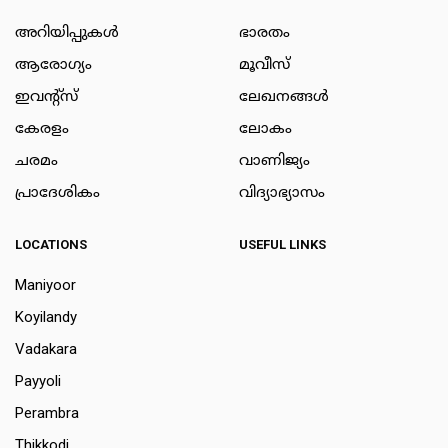
അറിയിപ്പുകള്‍
ഭാരതം
ആരോഗ്യം
മൂവീസ്
ഇവന്റ്സ്
ലേഖനങ്ങള്‍
കേരളം
ലോകം
ചരമം
വാണിജ്യം
പ്രാദേശികം
വിദ്യാഭ്യാസം
LOCATIONS
USEFUL LINKS
Maniyoor
Koyilandy
Vadakara
Payyoli
Perambra
Thikkodi