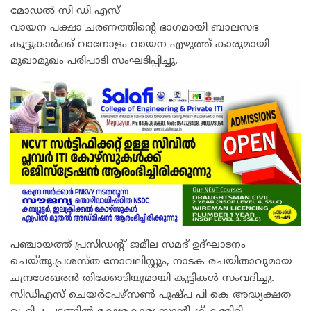
മോഡൽ സി ഡി എസ്
വായന പക്ഷാ ചരണത്തിൻ്റെ ഭാഗമായി ബാലസഭ
കൂട്ടുകാർക്ക് വാനോളം വായന എഴുത്ത് കാരുമായി
മുഖാമുഖം പരിപാടി സംഘടിപ്പിച്ചു.
പഞ്ചായത്ത് പ്രസിഡൻ്റ് ജമീല സമദ് ഉദ്ഘാടനം
ചെയ്തു.പ്രശസ്ത നോവലിസ്റ്റും, നാടക രചയിതാവുമായ
ചന്ദ്രശേഖരൻ തിക്കോടിയുമായി കുട്ടികൾ സംവദിച്ചു.
സിഡിഎസ് ചെയർപേഴ്സൺ പുഷ്പ പി കെ അദ്ധ്യക്ഷത