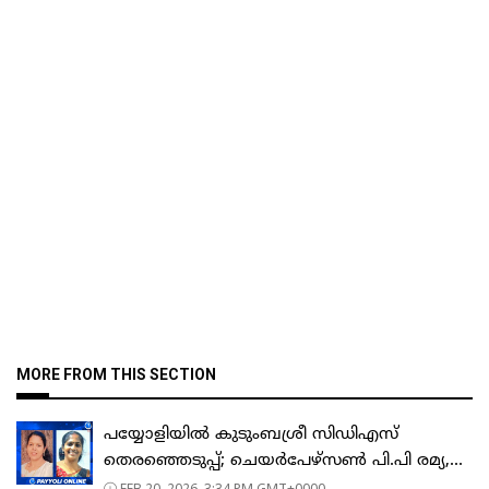
MORE FROM THIS SECTION
പയ്യോളിയിൽ കുടുംബശ്രീ സിഡിഎസ്
തെരഞ്ഞെടുപ്പ്; ചെയർപേഴ്സൺ പി.പി രമ്യ,...
FEB 20, 2026, 3:34 PM GMT+0000