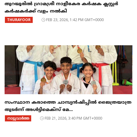
തുറയൂരിൽ ഗ്രാമശ്രീ നാളീകേര കർഷക ക്ലസ്റ്റർ
കർഷകർക്ക് വളം നൽകി
THURAYOOR
FEB 23, 2026, 1:42 PM GMT+0000
സംസ്ഥാന കരാത്തെ ചാമ്പ്യൻഷിപ്പിൽ ജൈത്രയാത്ര
തുടർന്ന് അൾട്ടിമെക്സ് മേ...
നാട്ടുവാര്‍ത്ത
FEB 21, 2026, 3:40 PM GMT+0000