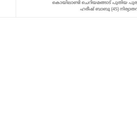
കൊയിലാണ്ടി ചെറിയമങ്ങാട് പുതിയ പ
ഹരീഷ് ബാബു (45) നിര്യാത