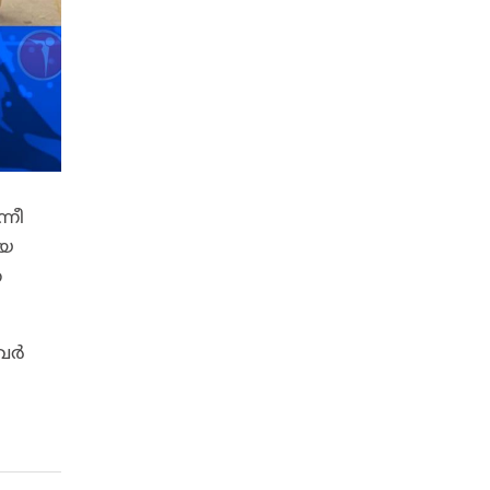
്നീ
ിയ
ന
ിവർ