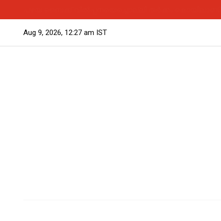
പഴയ ബൈക്ക് വിൽപ്പനയെച്ചൊല്ലി തർക്കം:കൊയിലാണ്ടിയിൽ
Aug 9, 2026, 12:27 am IST