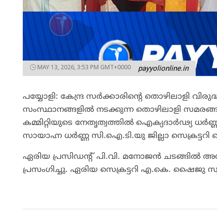
MAY 13, 2026, 3:53 PM GMT+0000
payyolionline.in
പയ്യോളി: കേന്ദ്ര സർക്കാരിന്റെ തൊഴിലാളി വ
സംസ്ഥാനങ്ങളിൽ നടക്കുന്ന തൊഴിലാളി സമരങ്ങൾക
കമ്മിറ്റിയുടെ നേതൃത്വത്തിൽ ഐക്യദാർഢ്യ ധർണ്ണ 
സായാഹ്ന ധർണ്ണ സി.ഐ.ടി.യു ജില്ലാ സെക്രട്ടറി
ഏരിയ പ്രസിഡന്റ് പി.വി. മനോജൻ ചടങ്ങിൽ അധ്
പ്രസംഗിച്ചു. ഏരിയ സെക്രട്ടറി എ.കെ. ഷൈജു സ