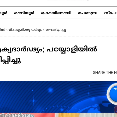
ൂര്‍
മണിയൂര്‍
കൊയിലാണ്ടി
പേരാമ്പ്ര
സ്പോ
ൽ സി.ഐ.ടി.യു ധർണ്ണ സംഘടിപ്പിച്ചു
്യദാർഢ്യം; പയ്യോളിയിൽ
ിച്ചു
SHARE THE N