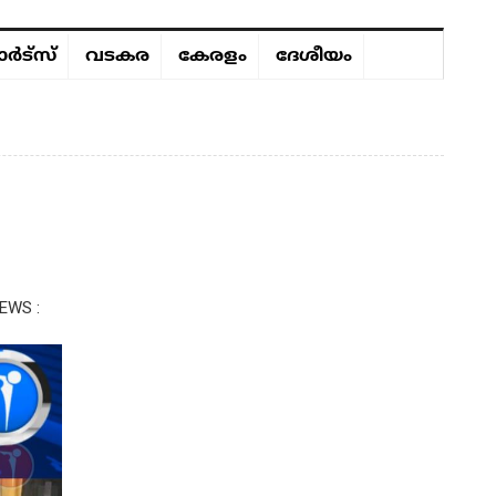
ർട്സ്
വടകര
കേരളം
ദേശീയം
EWS :