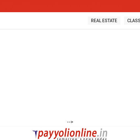
 ആക്രിക്കട ഉടമ ഉൾപ്പെടെ മൂന്നുപേർക്ക് കുത്തേറ്റു
REAL ESTATE
CLASS
-->