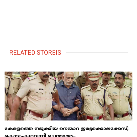
RELATED STOREIS
കേരളത്തെ നടുക്കിയ നെന്മാറ ഇരട്ടക്കൊലക്കേസ്;
കൊടുംകുറ്റവാളി ചെന്താമര...