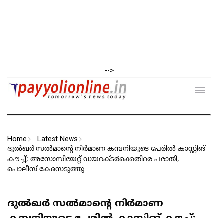
-->
Toggl
navig
Home
Latest News
ദുൽഖർ സൽമാന്‍റെ നിർമാണ കമ്പനിയുടെ പേരിൽ കാസ്റ്റിങ്
കൗച്ച്; അസോസിയേറ്റ് ഡയറക്ടര്‍ക്കെതിരെ പരാതി,
പൊലീസ് കേസെടുത്തു
ദുൽഖർ സൽമാന്‍റെ നിർമാണ