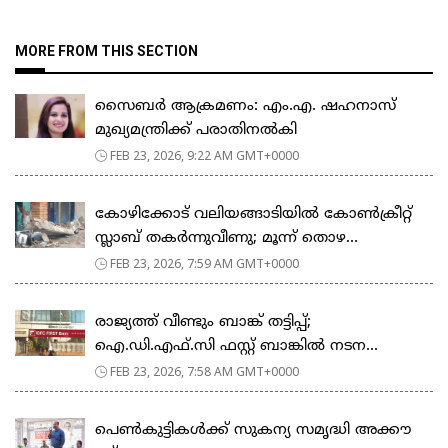
MORE FROM THIS SECTION
സൈബർ ആക്രമണം: എം.എ. ഷഹനാസ്
മുഖ്യമന്ത്രിക്ക് പരാതിനൽകി
FEB 23, 2026, 9:22 AM GMT+0000
കോഴിക്കോട് വലിയങ്ങാടിയിൽ കോൺക്രീറ്റ്
സ്ലാബ് തകർന്നുവീണു; മൂന്ന് തൊഴ...
FEB 23, 2026, 7:59 AM GMT+0000
രാജ്യത്ത് വീണ്ടും ബാങ്ക് തട്ടിപ്പ്;
ഐ.ഡി.എഫ്.സി ഫസ്റ്റ് ബാങ്കിൽ നടന...
FEB 23, 2026, 7:58 AM GMT+0000
പെ​ൺ​കു​ട്ടി​ക​ൾ​ക്ക് സു​ക​ന്യ സ​മൃ​ദ്ധി അ​ക്കൗ​