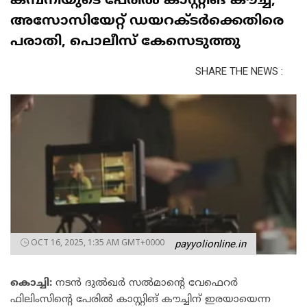
കമ്പനിയുടെ പേരിൽ കാസ്റ്റിങ് കൗച്ച്;
അസോസിയേറ്റ് ഡയറക്ടര്‍ക്കെതിരെ
പരാതി, പൊലീസ് കേസെടുത്തു
SHARE THE NEWS :
OCT 16, 2025, 1:35 AM GMT+0000
payyolionline.in
കൊച്ചി:
നടൻ ദുൽഖർ സൽമാന്‍റെ വേഫെറര്‍
ഫിലിംസിന്‍റെ പേരിൽ കാസ്റ്റിങ് കൗച്ചിന് ഇരയായെന്ന