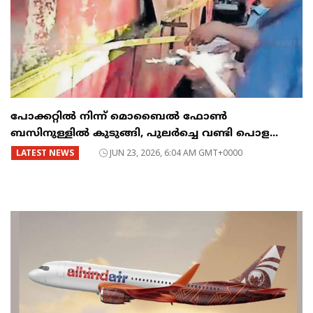
പോക്കറ്റിൽ നിന്ന് മൊബൈൽ ഫോൺ
ബസിനുള്ളിൽ കുടുങ്ങി, പുലർച്ചെ വണ്ടി പൊള...
LATEST NEWS
JUN 23, 2026, 6:04 AM GMT+0000