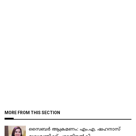
MORE FROM THIS SECTION
സൈബർ ആക്രമണം: എം.എ. ഷഹനാസ്