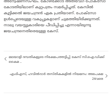
അന്വേഷണസംഘം. കോഴിക്കോട് അതിവേഗ പോക്സോ
കോടതിയിലാണ് കുറ്റപത്രം സമർപ്പിച്ചത്. കേസിൽ
കൂട്ടിക്കൽ ജയചന്ദ്രൻ ഏക പ്രതിയാണ്. പോക്സോ
ഉൾപ്പെടെയുള്ള വകുപ്പുകളാണ് ചുമത്തിയിരിക്കുന്നത്.
നാലു വയസ്സുകാരിയെ പീഡിപ്പിച്ചു എന്നായിരുന്നു
ജയചന്ദ്രനെതിരെയുള്ള കേസ്.
മ​ല​യാ​ളി ദ​മ്പ​തി​ക​ളു​ടെ നി​ക്ഷേ​പ​ത്ത​ട്ടി​പ്പ്; കേ​സ് സി.​ഐ.​ഡി​ക്ക്
കൈ​മ ..
എംടിഎസ്, ഹവിൽദാർ തസ്തികകളിൽ നിയമനം: അപേക്ഷ
24വരെ