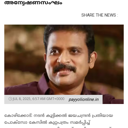
അന്വേഷണസംഘം
SHARE THE NEWS :
JUL 8, 2025, 6:57 AM GMT+0000
payyolionline.in
കോഴിക്കോട്: നടൻ കൂട്ടിക്കൽ ജയചന്ദ്രൻ പ്രതിയായ
പോക്സോ കേസിൽ കുറ്റപത്രം സമർപ്പിച്ച്