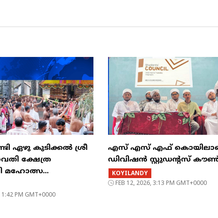
ി ഏഴു കുടിക്കൽ ശ്രീ
എസ് എസ് എഫ് കൊയിലാണ്
ഗവതി ക്ഷേത്ര
ഡിവിഷൻ സ്റ്റുഡൻ്റസ് ക
ി മഹോത്സ...
KOYILANDY
FEB 12, 2026, 3:13 PM GMT+0000
6, 1:42 PM GMT+0000