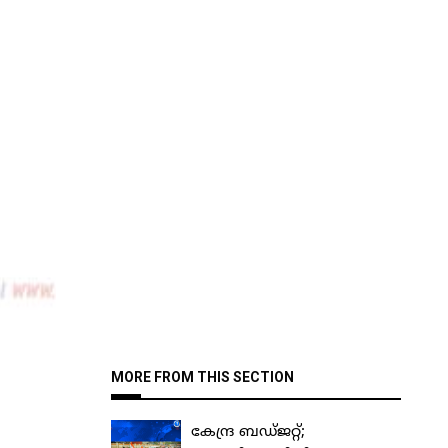
MORE FROM THIS SECTION
കേന്ദ്ര ബഡ്ജറ്റ്;