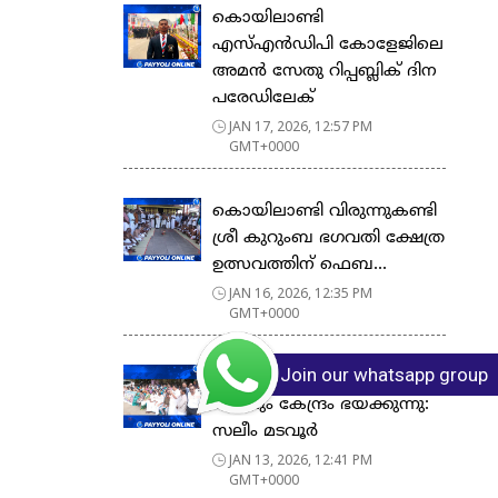
കൊയിലാണ്ടി
എസ്എൻഡിപി കോളേജിലെ
അമൻ സേതു റിപ്പബ്ലിക് ദിന
പരേഡിലേക്
JAN 17, 2026, 12:57 PM
GMT+0000
കൊയിലാണ്ടി വിരുന്നുകണ്ടി
ശ്രീ കുറുംബ ഭഗവതി ക്ഷേത്ര
ഉത്സവത്തിന് ഫെബ...
JAN 16, 2026, 12:35 PM
GMT+0000
Join our whatsapp group
മഹാത്മാഗാന്ധിയുടെ പേര്
പോലും കേന്ദ്രം ഭയക്കുന്നു:
സലീം മടവൂർ
JAN 13, 2026, 12:41 PM
GMT+0000