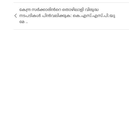
കേന്ദ്ര സർക്കാരിൻറെ തൊഴിലാളി വിരുദ്ധ
നടപടികൾ പിൻവലിക്കുക: കെ.എസ്.എസ്.പി.യു
മേ ..