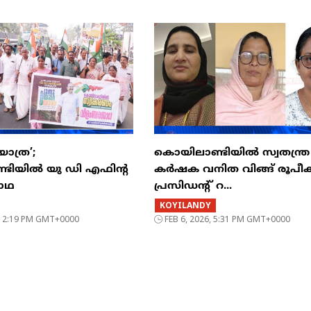
ാത്ര’;
കൊയിലാണ്ടിയിൽ സ്വതന്ത്ര
ടിയിൽ യു ഡി എഫിന്റ
കർഷക വനിത വിങ്ങ് രൂപീകര
ാഥ
പ്രസിഡന്റ്‌ റ...
KOYILANDY
6, 2:19 PM GMT+0000
FEB 6, 2026, 5:31 PM GMT+0000