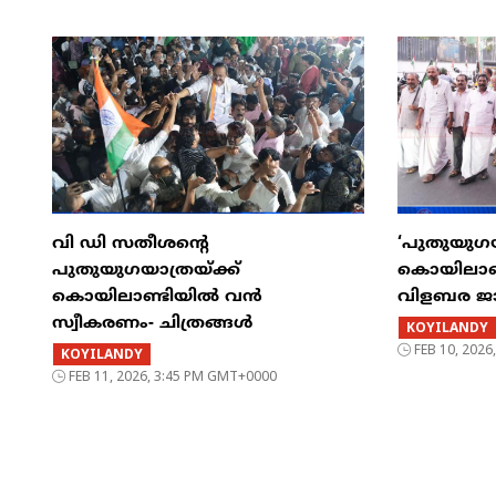
വി ഡി സതീശന്റെ
‘പുതുയുഗയ
പുതുയുഗയാത്രയ്ക്ക്
കൊയിലാണ്
കൊയിലാണ്ടിയിൽ വൻ
വിളബര ജ
സ്വീകരണം- ചിത്രങ്ങൾ
KOYILANDY
FEB 10, 202
KOYILANDY
FEB 11, 2026, 3:45 PM GMT+0000