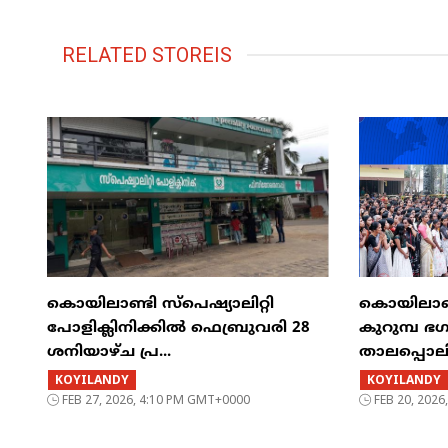
RELATED STOREIS
കൊയിലാണ്ടി സ്പെഷ്യാലിറ്റി
കൊയിലാണ്ട
പോളിക്ലിനിക്കിൽ ഫെബ്രുവരി 28
കുറുമ്പ ഭ
ശനിയാഴ്ച പ്ര...
താലപ്പൊല
KOYILANDY
KOYILANDY
FEB 27, 2026, 4:10 PM GMT+0000
FEB 20, 202