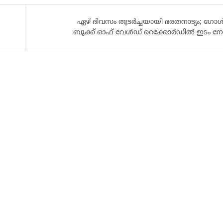
ഏഴ് ദിവസം തുടർച്ചയായി ഭരതനാട്യം; 
ബുക്ക് ഓഫ് വേൾഡ് റെക്കോർഡിൽ ഇടം നേടി