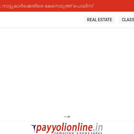
നാട്ടുകാർക്കെതിരെ കേസെടുത്ത് പൊലീസ്
REAL ESTATE
CLASS
-->