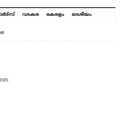
ർട്സ്
വടകര
കേരളം
ദേശീയം
ിൽ
EWS :