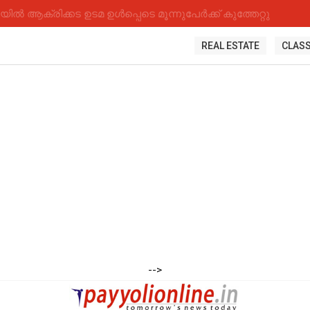
 ആക്രിക്കട ഉടമ ഉൾപ്പെടെ മൂന്നുപേർക്ക് കുത്തേറ്റു
REAL ESTATE
CLASS
-->