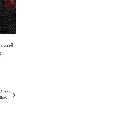
കണ്ടി
ു
ൽ വടി
ിൽ ..