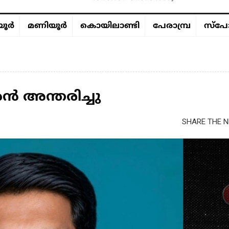
ൂര്‍
മണിയൂര്‍
കൊയിലാണ്ടി
പേരാമ്പ്ര
സ്പോ
ൻ അന്തരിച്ചു
SHARE THE N