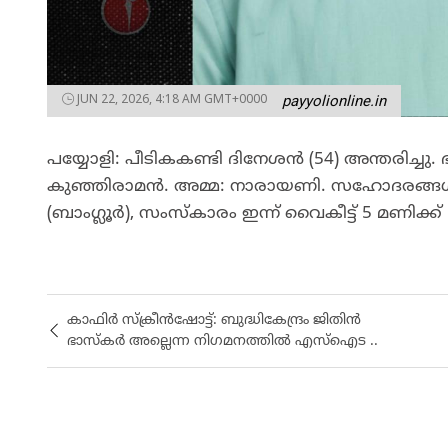
JUN 22, 2026, 4:18 AM GMT+0000
payyolionline.in
പയ്യോളി: പീടികകണ്ടി ദിനേശൻ (54) അന്തരിച്ചു
കുഞ്ഞിരാമൻ. അമ്മ: നാരായണി. സഹോദരങ്ങൾ: ര
(ബാംഗ്ലൂർ), സംസ്കാരം ഇന്ന് വൈകീട്ട് 5 മണിക്ക്
കാഫിർ സ്‌ക്രീൻഷോട്ട്: ബുദ്ധികേന്ദ്രം ജിതിൻ
ഭാസ്‌കർ അല്ലെന്ന നിഗമനത്തിൽ എസ്‌ഐട ..