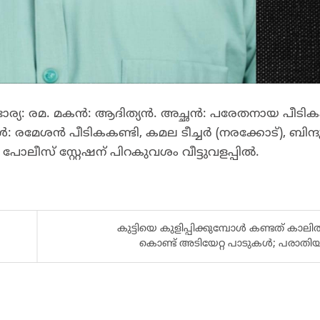
. ഭാര്യ: രമ. മകൻ: ആദിത്യൻ. അച്ഛൻ: പരേതനായ പീടിക
മേശൻ പീടികകണ്ടി, കമല ടീച്ചർ (നരക്കോട്), ബിന്ദ
 പോലീസ് സ്റ്റേഷന് പിറകുവശം വീട്ടുവളപ്പിൽ.
കുട്ടിയെ കുളിപ്പിക്കുമ്പോൾ കണ്ടത് കാലി
കൊണ്ട് അടിയേറ്റ പാടുകൾ; പരാതിയ