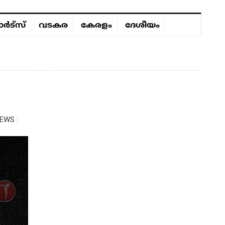
ർട്സ്
വടകര
കേരളം
ദേശീയം
EWS :