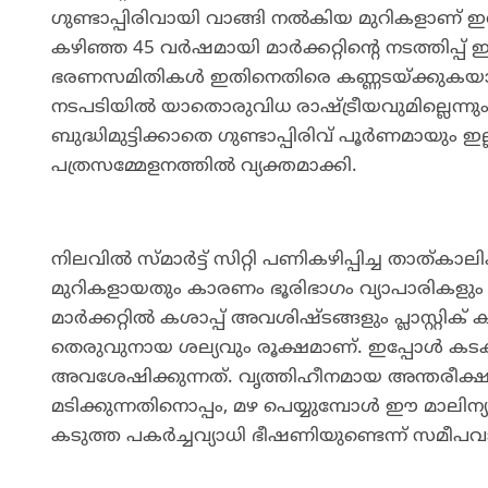
ഗുണ്ടാപ്പിരിവായി വാങ്ങി നൽകിയ മുറികളാണ് ഇവയ
കഴിഞ്ഞ 45 വർഷമായി മാർക്കറ്റിന്റെ നടത്തിപ്
ഭരണസമിതികൾ ഇതിനെതിരെ കണ്ണടയ്ക്കുകയായിര
നടപടിയിൽ യാതൊരുവിധ രാഷ്ട്രീയവുമില്ലെന്ന
ബുദ്ധിമുട്ടിക്കാതെ ഗുണ്ടാപ്പിരിവ് പൂർണമായും 
പത്രസമ്മേളനത്തിൽ വ്യക്തമാക്കി.
​നിലവിൽ സ്മാർട്ട് സിറ്റി പണികഴിപ്പിച്ച താത്ക
മുറികളായതും കാരണം ഭൂരിഭാഗം വ്യാപാരികളും കെട
മാർക്കറ്റിൽ കശാപ്പ് അവശിഷ്ടങ്ങളും പ്ലാസ്റ്റിക
തെരുവുനായ ശല്യവും രൂക്ഷമാണ്. ഇപ്പോൾ കടകൾ 
അവശേഷിക്കുന്നത്. വൃത്തിഹീനമായ അന്തരീക്
മടിക്കുന്നതിനൊപ്പം, മഴ പെയ്യുമ്പോൾ ഈ മാലിന
കടുത്ത പകർച്ചവ്യാധി ഭീഷണിയുണ്ടെന്ന് സമീപവാ