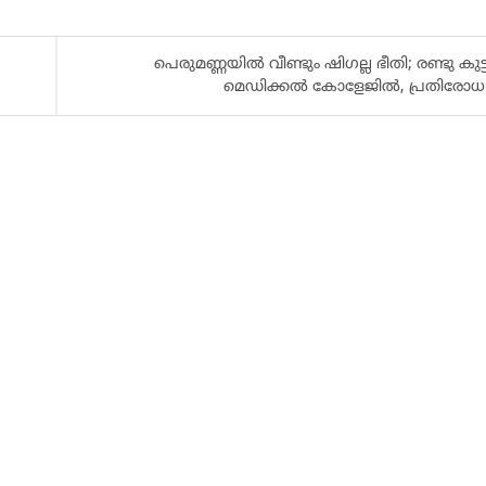
പെരുമണ്ണയിൽ വീണ്ടും ഷിഗല്ല ഭീതി; രണ്ടു കുട
മെഡിക്കൽ കോളേജിൽ, പ്രതിരോധ 