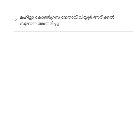
മഹിളാ കോൺഗ്രസ് നേതാവ് വിയ്യൂർ അരീക്കൽ
സുജാത അന്തരിച്ചു