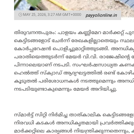
MAY 25, 2026, 3:27 AM GMT+0000
payyolionline.in
തിരുവനന്തപുരം: പാളയം കണ്ണിമേറ മാർക്കറ്റ് പ
കെട്ടിടങ്ങളോട് ചേർന്ന് രേഖകളില്ലാതെയും സ
കോർപ്പറേഷൻ പൊളിച്ചുമാറ്റിത്തുടങ്ങി. അനധികൃ
പരാതിയെത്തുടർന്ന് മേയർ വി.വി. രാജേഷിന്റെ
പിന്നാലെയാണ് നടപടി. സംഘർഷസാധ്യത കണക്
ഹെൽത്ത് സ്ക്വാഡ് ആദ്യഘട്ടത്തിൽ രണ്ട് കോഴി
കൂടുതൽ പരിശോധനകൾ നടത്തുമെന്നും അനധ
നടപടിയുണ്ടാകുമെന്നും മേയർ അറിയിച്ചു.
​സ്മാർട്ട് സിറ്റി നിർമിച്ച താത്കാലിക കെട്ടിടങ്ങളോ
നിരവധി കടകൾ അനധികൃതമായി പ്രവർത്തിക്കുന
മാർക്കറ്റിലെ കാര്യങ്ങൾ നിയന്ത്രിക്കുന്നതെന്നു