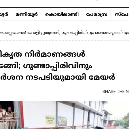
ൂര്‍
മണിയൂര്‍
കൊയിലാണ്ടി
പേരാമ്പ്ര
സ്പോ
ർപ്പറേഷൻ പൊളിച്ചുതുടങ്ങി; ഗുണ്ടാപ്പിരിവിനും കൈയേറ്റത്ത
ധികൃത നിർമാണങ്ങൾ
ങി; ഗുണ്ടാപ്പിരിവിനും
കർശന നടപടിയുമായി മേയർ
SHARE THE N