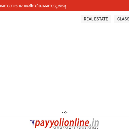
്കോട് സൈബർ പോലീസ് കേസെടുത്തു
REAL ESTATE
CLASS
-->