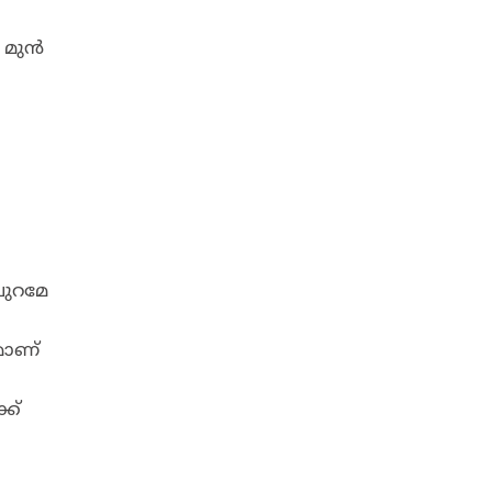
, മുൻ
പുറമേ
മാണ്
്ക്