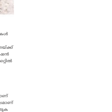
റികൾ
യ്ക്ക്
റേഷൻ
റ്റിൽ
ലാണ്
ംഘമാണ്
 തുക