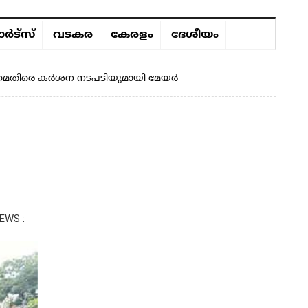
ർട്സ്
വടകര
കേരളം
ദേശീയം
ിനുമെതിരെ കർശന നടപടിയുമായി മേയർ
EWS :