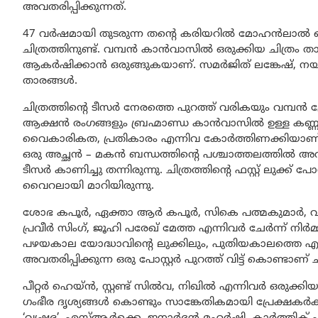
അവതരിപ്പിക്കുന്നത്.
47 വർഷമായി തുടരുന്ന തൻ്റെ കരിയറിൽ മോഹൻലാൽ ഒരു
ചിത്രത്തിനുണ്ട്. വമ്പൻ കാൻവാസിൽ ഒരുക്കിയ ചിത്രം 
ആകർഷിക്കാൻ ഒരുങ്ങുകയാണ്. സമർജിത് ലങ്കേഷ്, നയൻ സര
താരങ്ങൾ.
ചിത്രത്തിൻ്റെ ടീസർ നേരത്തെ പുറത്ത് വരികയും വമ്പൻ 
ആക്ഷൻ രംഗങ്ങളും ബ്രഹ്മാണ്ഡ കാൻവാസിൽ ഉള്ള കണ്ണഞ്ച
വൈകാരികത, പ്രതികാരം എന്നിവ കോർത്തിണക്കിയാണ് ചി
ഒരു അച്ഛൻ – മകൻ ബന്ധത്തിൻ്റെ പശ്ചാത്തലത്തിൽ അവത
ടീസർ കാണിച്ചു തന്നിരുന്നു. ചിത്രത്തിൻ്റെ ഫസ്റ്റ് ലുക്
വൈറലായി മാറിയിരുന്നു.
ശോഭ കപൂർ, ഏക്താ ആർ കപൂർ, സികെ പത്മകുമാർ, വരു
പ്രവീർ സിംഗ്, ജൂഹി പരേഖ് മേത്ത എന്നിവർ ചേർന്ന് നി
പഴയകാല യോദ്ധാവിൻ്റെ ലുക്കിലും, പുതിയകാലത്തെ എക്സി
അവതരിപ്പിക്കുന്ന ഒരു പോസ്റ്റർ പുറത്ത് വിട്ട് കൊണ്ടാണ് ചി
പീറ്റർ ഹെയ്ൻ, സ്റ്റണ്ട് സിൽവ, നിഖിൽ എന്നിവർ ഒരു
ഗംഭീര ദൃശ്യങ്ങൾ കൊണ്ടും സാങ്കേതികമായി പ്രേക്ഷകർ