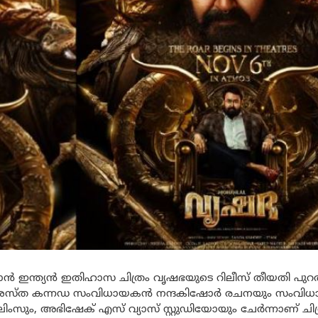
ൻ ഇന്ത്യൻ ഇതിഹാസ ചിത്രം വൃഷഭയുടെ റിലീസ് തീയതി പുറത്
്രശസ്ത കന്നഡ സംവിധായകൻ നന്ദകിഷോർ രചനയും സംവിധ
ലിംസും, അഭിഷേക് എസ് വ്യാസ് സ്റ്റുഡിയോയും ചേർന്നാണ് ചിത