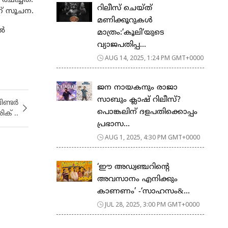
ചിച്ചത്.
റിലീസ് ചെയ്ത്
ണ് സൂചന.
മണിക്കൂറുകൾ
ൂൽ
മാത്രം:’കൂലി’യുടെ
വ്യാജപതിപ്പ...
AUG 14, 2025, 1:24 PM GMT+0000
ജന നായകനും രാജാ
സാബും ക്ലാഷ് റിലീസ്?
ിണ്ടർ
പൊങ്കലിന് ദളപതിക്കൊപ്പം
ിക് ..
പ്രഭാസ...
AUG 1, 2025, 4:30 PM GMT+0000
‘ഈ അഡ്വഞ്ചറിന്‍റെ
അവസാനം എനിക്കും
കാണണം’ -‘സാഹസം&...
JUL 28, 2025, 3:00 PM GMT+0000