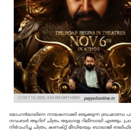
OCT 10, 2025, 4:33 AM GMT+0000
payyolionline.in
മോഹൻലാലിനെ നായകനാക്കി ഒരുക്കുന്ന ബ്രഹ്മാണ്ഡ പാ
നവംബർ ആറിന് ചിത്രം ആഗോള റിലീസായി എത്തും. പ
നിർവഹിച്ച ചിത്രം, കണക്റ്റ് മീഡിയയും ബാലാജി ടെലിഫി