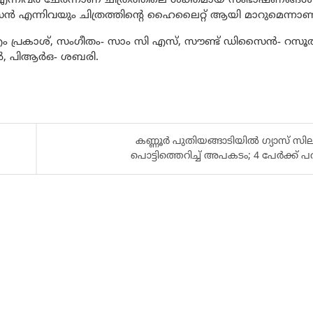
്നിവർ ചേർന്നാണ് ചിത്രത്തിലെ ശക്തമായ സംഭാഷണങ്ങൾ ര
സൈൻ എന്നിവയും ചിത്രത്തിൻ്റെ ഹൈലൈറ്റ് ആയി മാറുമെന്നാ
ം പ്രകാശ്, സംഗീതം- സാം സി എസ്, സൗണ്ട് ഡിസൈൻ- റസ
ിഖിൽ, പിആർഒ- ശബരി.
കണ്ണൂർ പുതിയങ്ങാടിയിൽ ഗ്യാസ് സില
പൊട്ടിത്തെറിച്ച് അപകടം; 4 പേർക്ക് പര