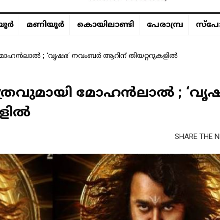
ൂര്‍
മണിയൂര്‍
കൊയിലാണ്ടി
പേരാമ്പ്ര
സ്പോ
 മോഹൻലാൽ ; ‘വൃഷഭ’ നവംബർ ആറിന് തിയറ്ററുകളിൽ
ത്രവുമായി മോഹൻലാൽ ; ‘വൃഷ
കളിൽ
SHARE THE N