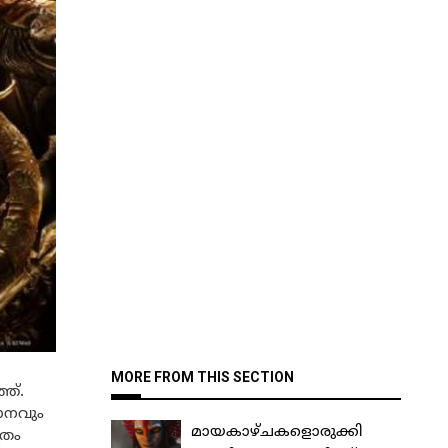
MORE FROM THIS SECTION
ത്.
ാനവും
മായകാഴ്ചകളൊരുക്കി
്രം