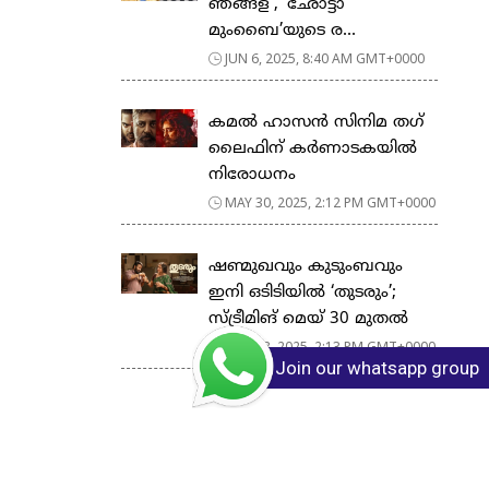
ഞങ്ങള്’, ‘ഛോട്ടാ
മുംബൈ’യുടെ ര...
JUN 6, 2025, 8:40 AM GMT+0000
കമല്‍ ഹാസന്‍ സിനിമ തഗ്
ലൈഫിന് കര്‍ണാടകയില്‍
നിരോധനം
MAY 30, 2025, 2:12 PM GMT+0000
ഷണ്മുഖവും കുടുംബവും
ഇനി ഒടിടിയിൽ ‘തുടരും’;
സ്ട്രീമിങ് മെയ് 30 മുതൽ
MAY 28, 2025, 2:13 PM GMT+0000
Join our whatsapp group