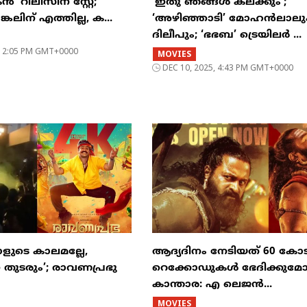
റിലീസിന് സ്റ്റേ;
‘ഇതു ഞങ്ങൾ കലക്കും’;
്കലിന് എത്തില്ല, ക...
‘അഴിഞ്ഞാടി’ മോഹൻലാലു
ദിലീപും; ‘ഭഭബ’ ട്രെയിലർ ...
, 12:05 PM GMT+0000
MOVIES
DEC 10, 2025, 4:43 PM GMT+0000
ുടെ കാലമല്ലേ,
ആദ്യദിനം നേടിയത് 60 കോട
തുടരും’; രാവണപ്രഭു
റെക്കോഡുകള്‍ ഭേദിക്കുമ
കാന്താര: എ ലെജന്‍...
MOVIES