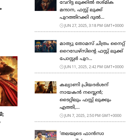
വേറിട്ട ലുക്കില്‍ രശ്‍മിക
ം
മന്ദാന, ഫസ്റ്റ് ലുക്ക്
പുറത്തിറക്കി ദുല്‍...
JUN 27, 2025, 3:18 PM GMT+0000
മാത്യു തോമസ് ചിത്രം നൈറ്റ്
റൈഡേഴ്സിന്റെ ഫസ്റ്റ് ലുക്ക്
പോസ്റ്റർ പുറ...
JUN 11, 2025, 2:42 PM GMT+0000
കല്യാണി പ്രിയദര്‍ശന്
നായകൻ നസ്ലെൻ;
ടൈറ്റിലും ഫസ്റ്റ് ലുക്കും
എത്തി,...
ി;
JUN 7, 2025, 2:50 PM GMT+0000
ോ
‘തലയുടെ ഫാൻസാ