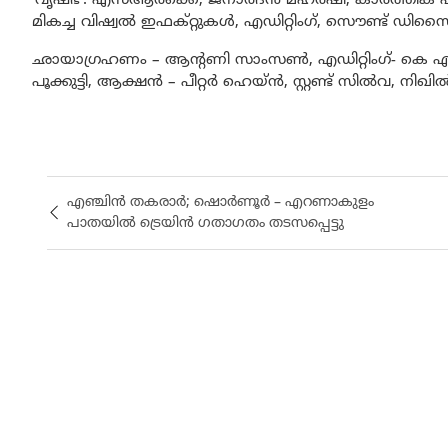
‘വൃഷഭ’. എസ്ആർക്കെ, ജനാർദൻ മഹർഷി, കാർത്തിക് എന
മികച്ച വിഷ്വൽ ഇഫക്റ്റുകൾ, എഡിറ്റിംഗ്, സൌണ്ട് ഡി
ഛായാഗ്രഹണം – ആന്റണി സാംസൺ, എഡിറ്റിംഗ്- കെ എ
പൂക്കുട്ടി, ആക്ഷൻ – പീറ്റർ ഹെയ്ൻ, സ്റ്റണ്ട് സിൽവ, ന
എഞ്ചിൻ തകരാര്‍; ഷൊർണൂർ – എറണാകുളം
പാതയിൽ ട്രെയിൻ ഗതാഗതം തടസപ്പെട്ടു