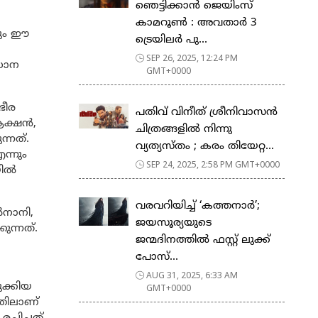
ഞെട്ടിക്കാൻ ജെയിംസ്
കാമറൂൺ : അവതാർ 3
യും ഈ
ട്രെയിലർ പു...
SEP 26, 2025, 12:24 PM
രധാന
GMT+0000
ഭീര
പതിവ് വിനീത് ശ്രീനിവാസൻ
ആക്ഷൻ,
ചിത്രങ്ങളിൽ നിന്നു
്നത്.
വ്യത്യസ്തം ; കരം തിയേറ്റ...
ന്നും
SEP 24, 2025, 2:58 PM GMT+0000
യിൽ
വരവറിയിച്ച് ‘കത്തനാർ’;
ർനാനി,
ജയസൂര്യയുടെ
ുന്നത്.
ജന്മദിനത്തിൽ ഫസ്റ്റ് ലുക്ക്
പോസ്...
AUG 31, 2025, 6:33 AM
ുക്കിയ
GMT+0000
്തിലാണ്