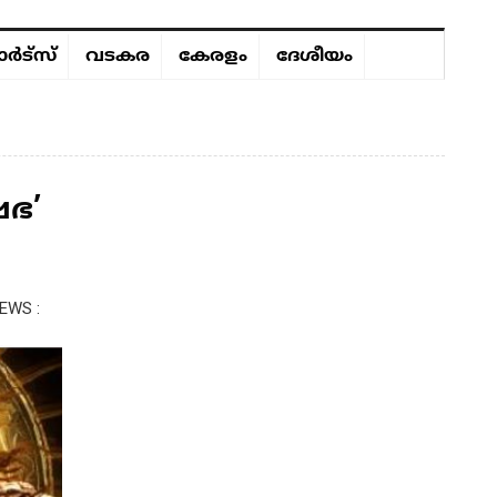
ർട്സ്
വടകര
കേരളം
ദേശീയം
ഭ’
EWS :