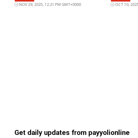
NOV 29, 2025, 12:21 PM GMT+0000
OCT 10, 202
Get daily updates from payyolionline