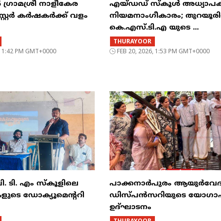
ഗ്രാമശ്രീ നാളീകേര
എയ്ഡഡ് സ്കൂൾ അധ്യാപക
്റ്റർ കർഷകർക്ക് വളം
നിയമനാംഗീകാരം; തുറയൂര
കെ.എസ്.ടി.എ യുടെ ...
THURAYOOR
6, 1:42 PM GMT+0000
FEB 20, 2026, 1:53 PM GMT+0000
. ടി. എം സ്കൂളിലെ
പാക്കനാർപുരം ആയുർവേ
കളുടെ ഡോക്യൂമെന്ററി
ഡിസ്പൻസറിയുടെ യോഗ
ഉദ്ഘാടനം
THURAYOOR