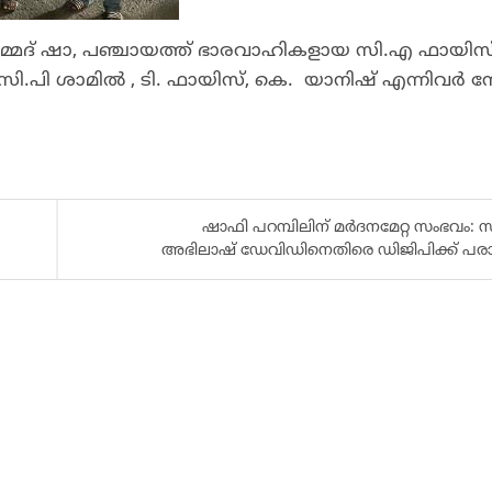
ഹമ്മദ്‌ ഷാ, പഞ്ചായത്ത്‌ ഭാരവാഹികളായ സി.എ ഫായിസ്
പി ശാമിൽ , ടി. ഫായിസ്, കെ. യാനിഷ് എന്നിവർ നേ
ഷാഫി പറമ്പിലിന് മര്‍ദനമേറ്റ സംഭവം
അഭിലാഷ് ഡേവിഡിനെതിരെ ഡിജിപിക്ക് പരാത