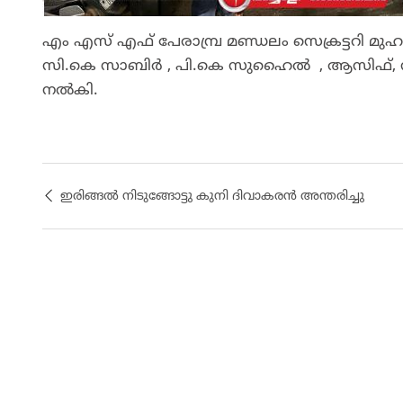
എം എസ് എഫ് പേരാമ്പ്ര മണ്ഡലം സെക്രട്ടറി മു
സി.കെ സാബിർ , പി.കെ സുഹൈൽ , ആസിഫ്, സി.
നൽകി.
ഇരിങ്ങൽ നിടുങ്ങോട്ടു കുനി ദിവാകരൻ അന്തരിച്ചു