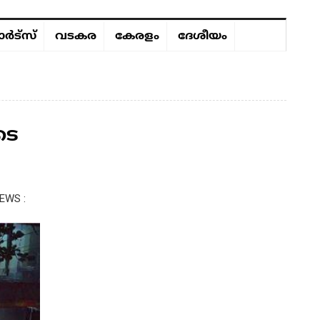
ർട്സ്
വടകര
കേരളം
ദേശീയം
ടെ
EWS :