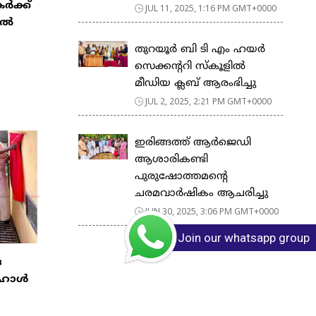
ർക്ക്
JUL 11, 2025, 1:16 PM GMT+0000
ിൽ
തുറയൂർ ബി ടി എം ഹയർ
സെക്കൻ്ററി സ്കൂളിൽ
മീഡിയ ക്ലബ് ആരംഭിച്ചു
JUL 2, 2025, 2:21 PM GMT+0000
ഇരിങ്ങത്ത് ആർജെഡി
ആശാരികണ്ടി
പുരുഷോത്തമന്റെ
ചരമവാർഷികം ആചരിച്ചു
JUN 30, 2025, 3:06 PM GMT+0000
Join our whatsapp group
ദ
ാഹാൾ