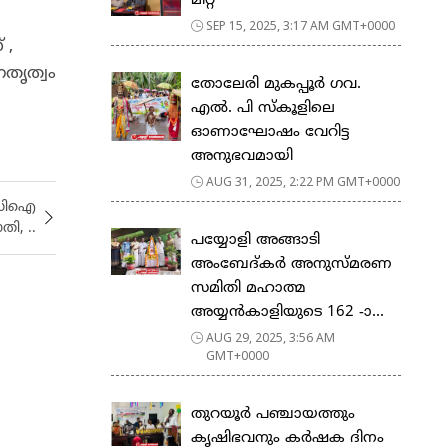
മീറ്റ്
SEP 15, 2025, 3:17 AM GMT+0000
 ,
തൃത്വം
തോലേരി മുകപ്പൂർ ഗവ.
എൽ. പി സ്കൂളിലെ
ഓണാഘോഷം വേറിട്ട
അനുഭവമായി
AUG 31, 2025, 2:22 PM GMT+0000
: സിഐ
ി, ..
പയ്യോളി അങ്ങാടി
അംബേദ്കർ അനുസ്മരണ
സമിതി മഹാത്മ
അയ്യൻകാളിയുടെ 162 -ാ...
AUG 29, 2025, 3:56 AM
GMT+0000
തുറയൂർ പഞ്ചായത്തും
കൃഷിഭവനും കർഷക ദിനം