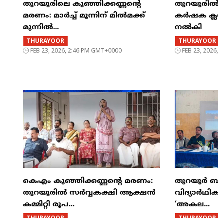
തുറയൂരിലെ കുഞ്ഞിക്കണ്ണന്റെ
തുറയൂരിൽ 
മരണം: മാർച്ച്‌ മൂന്നിന് മിൽമക്ക്
കർഷക ക്ലസ
മുന്നിൽ...
നൽകി
THURAYOOR
THURAYOOR
FEB 23, 2026, 2:46 PM GMT+0000
FEB 23, 202
കെഎം കുഞ്ഞിക്കണ്ണന്റെ മരണം:
തുറയൂർ ബി
തുറയൂരിൽ സർവ്വകക്ഷി ആക്ഷൻ
വിദ്യാർഥി
കമ്മിറ്റി രൂപ...
‘അകല...
THURAYOOR
THURAYOOR