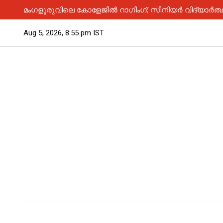
മംഗളൂരുവിലെ കോളേജിൽ റാഗിംഗ്; സീനിയർ വിദ്യാർത്ഥി
Aug 5, 2026, 8:55 pm IST