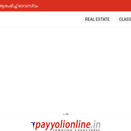
ംഭിച്ച് ദേവസ്വം
REAL ESTATE
CLASS
-->