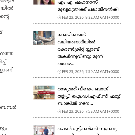
ക്കുറി
എം.എ. ഷഹനാസ്
യില്‍
മുഖ്യമന്ത്രിക്ക് പരാതിനൽകി
ൻ്റെ
FEB 23, 2026, 9:22 AM GMT+0000
്
കോഴിക്കോട്
വലിയങ്ങാടിയിൽ
കോൺക്രീറ്റ് സ്ലാബ്
കനത്ത
തകർന്നുവീണു; മൂന്ന്
്ച്
തൊഴ...
കളാണ്
FEB 23, 2026, 7:59 AM GMT+0000
രാജ്യത്ത് വീണ്ടും ബാങ്ക്
തട്ടിപ്പ്; ഐ.ഡി.എഫ്.സി ഫസ്റ്റ്
ബാങ്കിൽ നടന...
ബമ്പര്‍
FEB 23, 2026, 7:58 AM GMT+0000
കും
പെ​ൺ​കു​ട്ടി​ക​ൾ​ക്ക് സു​ക​ന്യ