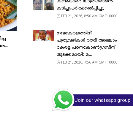
കണ്ടക്ടറെ യാത്രക്കാരൻ
കടിച്ചുപരിക്കേൽപ്പിച്ചു
FEB 21, 2026, 8:50 AM GMT+0000
നവകേരളത്തിന്
ിച്ച
പുതുവഴികൾ തേടി അഞ്ചാം
ര...
കേരള പഠനകോൺഗ്രസിന്
തുടക്കമായി; മ...
FEB 21, 2026, 7:56 AM GMT+0000
Join our whatsapp group