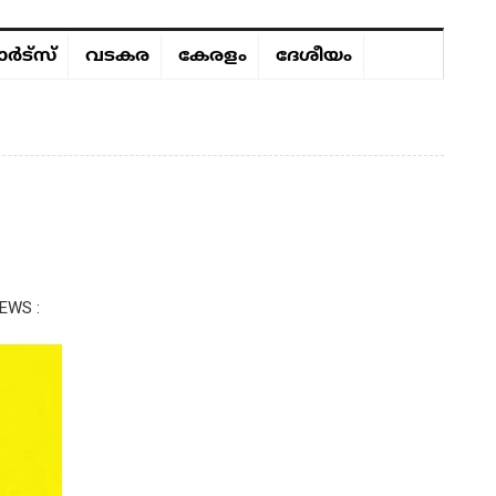
ർട്സ്
വടകര
കേരളം
ദേശീയം
EWS :