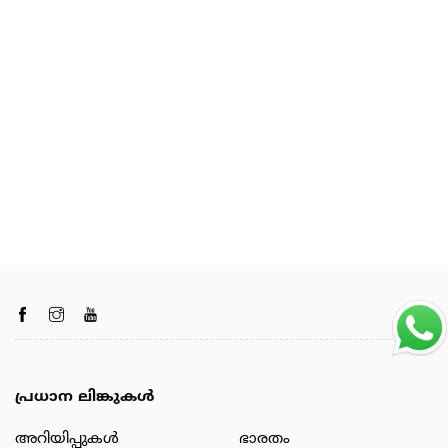
പ്രധാന ലിങ്കുകൾ
അറിയിപ്പുകള്‍
ഭാരതം