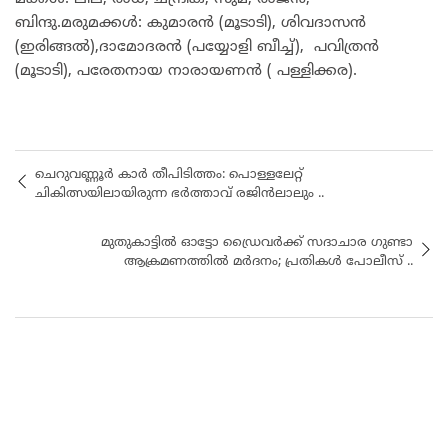
ബിന്ദു.മരുമക്കൾ: കുമാരൻ (മൂടാടി), ശിവദാസൻ
(ഇരിങ്ങൽ),ദാമോദരൻ (പയ്യോളി ബീച്ച്), പവിത്രൻ
(മൂടാടി), പരേതനായ നാരായണൻ ( പള്ളിക്കര).
ചെറുവണ്ണൂർ കാർ തീപിടിത്തം: പൊള്ളലേറ്റ്
ചികിത്സയിലായിരുന്ന ഭർത്താവ് രജിൻലാലും ..
മുതുകാട്ടിൽ ഓട്ടോ ഡ്രൈവർക്ക് സദാചാര ഗുണ്ടാ
ആക്രമണത്തിൽ മർദനം; പ്രതികൾ പോലീസ് ..