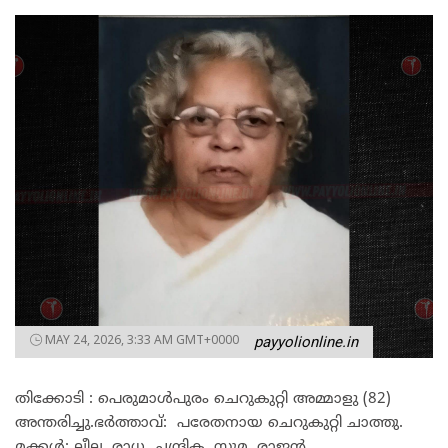
MAY 24, 2026, 3:33 AM GMT+0000
payyolionline.in
തിക്കോടി : പെരുമാൾപുരം ചെറുകുറ്റി അമ്മാളു (82)
അന്തരിച്ചു.ഭർത്താവ്: പരേതനായ ചെറുകുറ്റി ചാത്തു.
മക്കൾ: ലീല, രാധ, ചന്ദ്രിക, സുമ, രാജൻ,