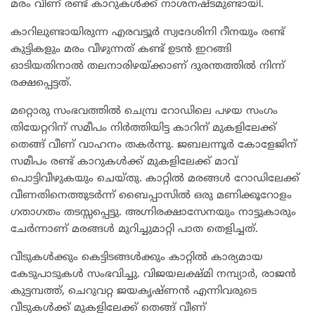
മരം വീണ് രണ്ട് കാറുകൾക്ക് നാശനഷ്ടമുണ്ടായി.
കാറിലുണ്ടായിരുന്ന എരവട്ടൂർ സ്വദേശിനി റീനയും രണ്ട്
കുട്ടികളും മരം വീഴുന്നത് കണ്ട് ഉടൻ ഇറങ്ങി
ഓടിയതിനാൽ തലനാരിഴയ്ക്കാണ് ദുരന്തത്തിൽ നിന്ന്
രക്ഷപ്പെട്ടത്.
​മറ്റൊരു സംഭവത്തിൽ ചെമ്പ്ര റോഡിലെ പഴയ സംഗം
തിയേറ്ററിന് സമീപം നിർത്തിയിട്ട കാറിന് മുകളിലേക്ക്
തെങ്ങ് വീണ് വാഹനം തകർന്നു. ജബലന്നൂർ കോളേജിന്
സമീപം രണ്ട് കാറുകൾക്ക് മുകളിലേക്ക് മാവ്
പൊട്ടിവീഴുകയും ചെയ്തു. കാറ്റിൽ മരങ്ങൾ റോഡിലേക്ക്
വീണതിനെത്തുടർന്ന് ബൈപ്പാസിൽ ഒരു മണിക്കൂറോളം
ഗതാഗതം തടസ്സപ്പെട്ടു. അഗ്നിരക്ഷാസേനയും നാട്ടുകാരും
ചേർന്നാണ് മരങ്ങൾ മുറിച്ചുമാറ്റി പാത തെളിച്ചത്.
​വീടുകൾക്കും കെട്ടിടങ്ങൾക്കും കാറ്റിൽ കാര്യമായ
കേടുപാടുകൾ സംഭവിച്ചു. വിജയലക്ഷ്മി നമ്പ്യാർ, രാജൻ
കുട്ടമ്പത്ത്, ചെറുവറ്റ ജയകൃഷ്ണൻ എന്നിവരുടെ
വീടുകൾക്ക് മുകളിലേക്ക് തെങ്ങ് വീണ്