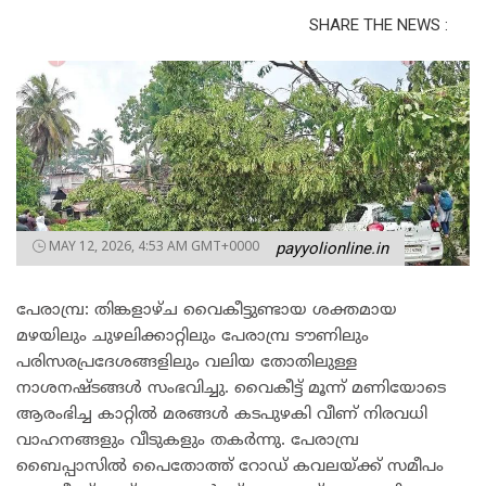
SHARE THE NEWS :
MAY 12, 2026, 4:53 AM GMT+0000
payyolionline.in
പേരാമ്പ്ര: തിങ്കളാഴ്ച വൈകീട്ടുണ്ടായ ശക്തമായ
മഴയിലും ചുഴലിക്കാറ്റിലും പേരാമ്പ്ര ടൗണിലും
പരിസരപ്രദേശങ്ങളിലും വലിയ തോതിലുള്ള
നാശനഷ്ടങ്ങൾ സംഭവിച്ചു. വൈകീട്ട് മൂന്ന് മണിയോടെ
ആരംഭിച്ച കാറ്റിൽ മരങ്ങൾ കടപുഴകി വീണ് നിരവധി
വാഹനങ്ങളും വീടുകളും തകർന്നു. പേരാമ്പ്ര
ബൈപ്പാസിൽ പൈതോത്ത് റോഡ് കവലയ്ക്ക് സമീപം