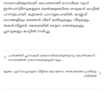
നാശനഷ്ടമുണ്ടായി. പൈതോത്ത് റോഡിലെ വുഡ്
ഇൻഡസ്ട്രീസുകളുടെ മേൽക്കൂരയിലെ ഓടുകൾ കാറ്റിൽ
പറന്നുപോയി. കൂടാതെ പാറാട്ടുപൊയിൽ, കല്ലോട്
ഭാഗങ്ങളിലും മരങ്ങൾ വീണ് മതിലുകളും വീടുകളും
തകർന്നിട്ടുണ്ട്. മേഖലയിൽ ഒട്ടേറെ തെങ്ങുകളും
പ്ലാവുകളും കാറ്റിൽ നശിച്ചു.
പാർക്കിങ് പ്ലാസകൾ കടലാസിലൊതുങ്ങുന്നു; കോഴിക്കോട്
നഗരത്തിൽ ഗതാഗതക്കുരുക്ക് രൂക ..
മുക്കം എസ്.ഐ.യുടെ വീട്ടിലെ മോഷണം: രണ്ടാമത്തെ പ്രതിയും
പിടിയിൽ