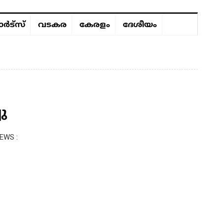
ർട്സ്
വടകര
കേരളം
ദേശീയം
ു
EWS :