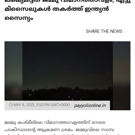
ലക്ഷ്യമിട്ടത് ജമ്മു വിമാനത്താവളം, എട്ടു
മിസൈലുകൾ തകർത്ത് ഇന്ത്യൻ
സൈന്യം
SHARE THE NEWS :
MAY 8, 2025, 3:50 PM GMT+0000
payyolionline.in
ജമ്മു കശ്മീരിലെ വിമാനത്താവളത്തിന് നേരെ
പാകിസ്ഥാന്റെ ആക്രമണ ശ്രമം. ജമ്മുവിലെ സാമ്പ