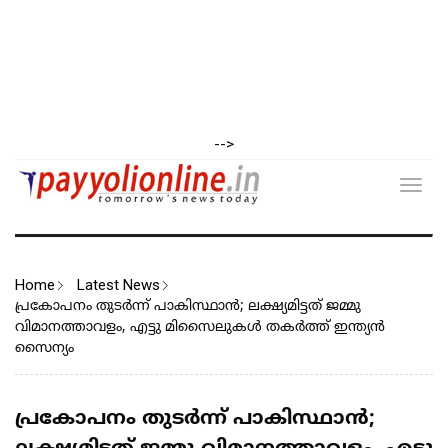
-->
Toggl
navig
Home
Latest News
പ്രകോപനം തുടർന്ന് പാകിസ്ഥാൻ; ലക്ഷ്യമിട്ടത് ജമ്മു
വിമാനത്താവളം, എട്ടു മിസൈലുകൾ തകർത്ത് ഇന്ത്യൻ
സൈന്യം
പ്രകോപനം തുടർന്ന് പാകിസ്ഥാൻ;