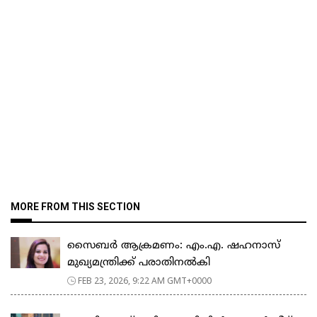
MORE FROM THIS SECTION
സൈബർ ആക്രമണം: എം.എ. ഷഹനാസ്
മുഖ്യമന്ത്രിക്ക് പരാതിനൽകി
FEB 23, 2026, 9:22 AM GMT+0000