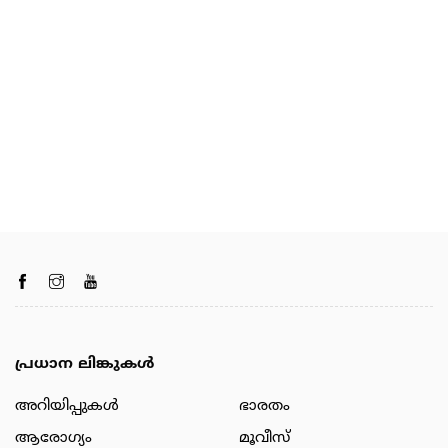
പ്രധാന ലിങ്കുകൾ
അറിയിപ്പുകള്‍
ഭാരതം
ആരോഗ്യം
മൂവീസ്