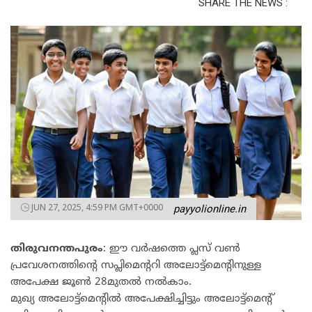
SHARE THE NEWS :
JUN 27, 2025, 4:59 PM GMT+0000
payyolionline.in
തിരുവനന്തപുരം
: ഈ വർഷത്തെ പ്ലസ് വൺ
പ്രവേശനത്തിന്റെ സപ്ലിമെന്ററി അലോട്ട്മെന്റിനുള്ള
അപേക്ഷ ജൂൺ 28മുതൽ നൽകാം.
മുഖ്യ അലോട്ട്‌മെന്റിൽ അപേക്ഷിച്ചിട്ടും അലോട്ട്‌മെന്റ്