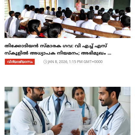
തിക്കോടിയൻ സ്മാരക ഗവ: വി എച്ച് എസ്
സ്കൂളിൽ അധ്യാപക നിയമനം; അഭിമുഖം ...
വിദ്യാഭ്യാസം
JAN 8, 2026, 1:15 PM GMT+0000