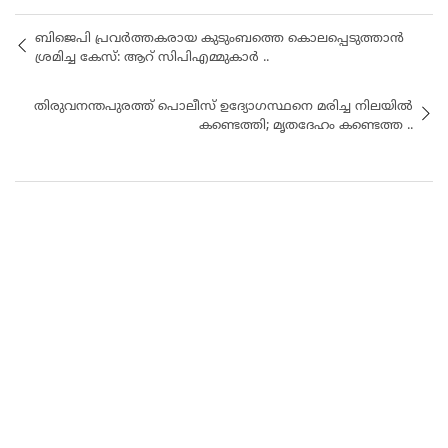
ബിജെപി പ്രവർത്തകരായ കുടുംബത്തെ കൊലപ്പെടുത്താൻ
ശ്രമിച്ച കേസ്: ആറ് സിപിഎമ്മുകാർ ..
തിരുവനന്തപുരത്ത് പൊലീസ് ഉദ്യോഗസ്ഥനെ മരിച്ച നിലയിൽ
കണ്ടെത്തി; മൃതദേഹം കണ്ടെത്ത ..