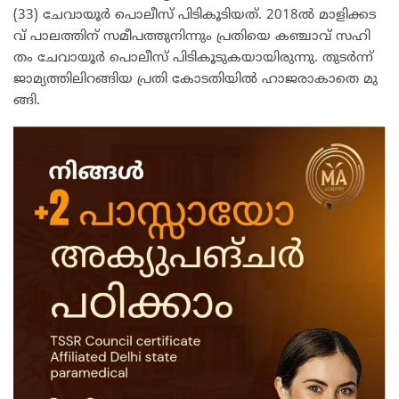
(33) ചേ​വാ​യൂ​ർ പൊ​ലീ​സ് പി​ടി​കൂ​ടി​യ​ത്. 2018ൽ ​മാ​ളി​ക്ക​ട​
വ് പാ​ല​ത്തി​ന് സ​മീ​പ​ത്തു​നി​ന്നും പ്ര​തി​യെ ക​ഞ്ചാ​വ് സ​ഹി​
തം ചേ​വാ​യൂ​ർ പൊ​ലീ​സ് പി​ടി​കൂ​ടു​ക​യാ​യി​രു​ന്നു. തു​ട​ർ​ന്ന്
ജാ​മ്യ​ത്തി​ലി​റ​ങ്ങി​യ പ്ര​തി കോ​ട​തി​യി​ൽ ഹാ​ജ​രാ​കാ​തെ മു​
ങ്ങി.