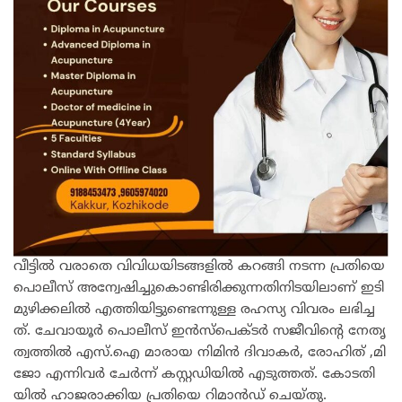
വീ​ട്ടി​ൽ വ​രാ​തെ വി​വി​ധ​യി​ട​ങ്ങ​ളി​ൽ ക​റ​ങ്ങി ന​ട​ന്ന പ്ര​തി​യെ
പൊ​ലീ​സ് അ​ന്വേ​ഷി​ച്ചു​കൊ​ണ്ടി​രി​ക്കു​ന്ന​തി​നി​ട​യി​ലാ​ണ് ഇ​ടി​
മു​ഴി​ക്ക​ലി​ൽ എ​ത്തി​യി​ട്ടു​ണ്ടെ​ന്നു​ള്ള ര​ഹ​സ്യ വി​വ​രം ല​ഭി​ച്ച​
ത്. ചേ​വാ​യൂ​ർ പൊ​ലീ​സ് ഇ​ൻ​സ്പെ​ക്ട​ർ സ​ജീ​വി​ന്റെ നേ​തൃ​
ത്വ​ത്തി​ൽ എ​സ്.​ഐ മാ​രാ​യ നി​മി​ൻ ദി​വാ​ക​ർ, രോ​ഹി​ത് ,മി​
ജോ എ​ന്നി​വ​ർ ചേ​ർ​ന്ന് ക​സ്റ്റ​ഡി​യി​ൽ എ​ടു​ത്ത​ത്. കോ​ട​തി​
യി​ൽ ഹാ​ജ​രാ​ക്കി​യ പ്ര​തി​യെ റി​മാ​ൻ​ഡ് ചെ​യ്തു.