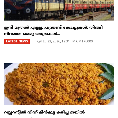
ഇനി മുതൽ എട്ടല്ല, പന്ത്രണ്ട് കോച്ചുകള്‍; തിങ്ങി
നിറഞ്ഞ മെമു യാത്രകൾ...
LATEST NEWS
FEB 23, 2026, 12:31 PM GMT+0000
റസ്റ്ററന്റില്‍ നിന്ന് മീന്‍മുട്ട കഴിച്ച ജയില്‍