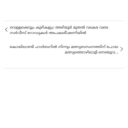
വെള്ളക്കെട്ടും കുഴികളും: അഴിയൂർ മുതൽ വടകര വരെ
സർവീസ് റോഡുകൾ അപകടഭീഷണിയിൽ
കൊയിലാണ്ടി ഹാര്‍ബറില്‍ നിന്നും മത്സ്യബന്ധനത്തിന് പോയ
മത്സ്യത്തൊഴിലാളി നെഞ്ചുവ ..