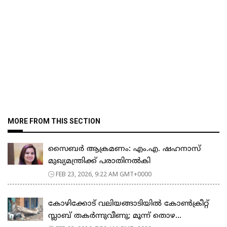
MORE FROM THIS SECTION
സൈബർ ആക്രമണം: എം.എ. ഷഹനാസ്
മുഖ്യമന്ത്രിക്ക് പരാതിനൽകി
FEB 23, 2026, 9:22 AM GMT+0000
കോഴിക്കോട് വലിയങ്ങാടിയിൽ കോൺക്രീറ്റ്
സ്ലാബ് തകർന്നുവീണു; മൂന്ന് തൊഴ...