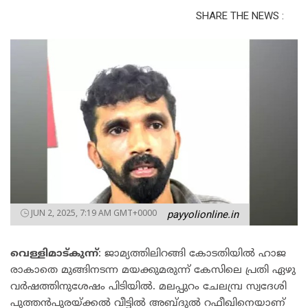
SHARE THE NEWS :
JUN 2, 2025, 7:19 AM GMT+0000
payyolionline.in
വെ​ള്ളി​മാ​ട്കു​ന്ന്
: ജാ​മ്യ​ത്തി​ലി​റ​ങ്ങി കോ​ട​തി​യി​ൽ ഹാ​ജ​
രാ​കാ​തെ മു​ങ്ങി​ന​ട​ന്ന മ​യ​ക്കു​മ​രു​ന്ന് കേ​സി​ലെ പ്ര​തി ഏ​ഴു
വ​ർ​ഷ​ത്തി​നു​ശേ​ഷം പി​ടി​യി​ൽ. മ​ല​പ്പു​റം ചേ​ല​മ്പ്ര സ്വ​ദേ​ശി
പു​ത്ത​ൻ​പു​ര​യ്ക്ക​ൽ വീ​ട്ടി​ൽ അ​ബ്ദു​ൽ റ​ഫീ​ഖി​നെ​യാ​ണ്