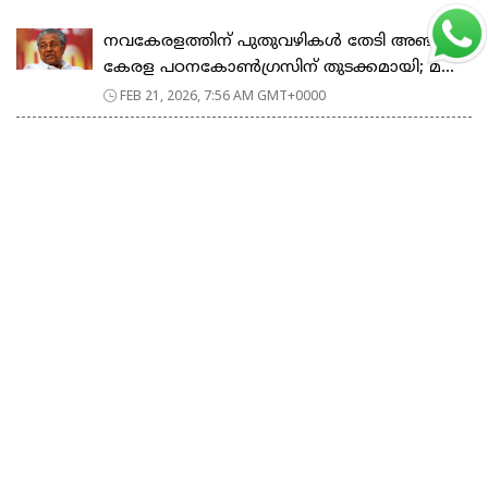
നവകേരളത്തിന് പുതുവഴികൾ തേടി അഞ്ചാം
കേരള പഠനകോൺഗ്രസിന് തുടക്കമായി; മ...
FEB 21, 2026, 7:56 AM GMT+0000