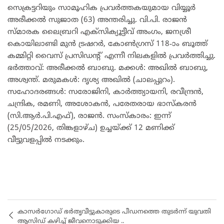
സെക്രട്ടറിയും സാമൂഹിക പ്രവർത്തകയുമായ വിയ്യൂർ
അരീക്കൽ സുജാത (63) അന്തരിച്ചു. വി.പി. രാജൻ
സ്മാരക ലൈബ്രറി എക്സിക്യൂട്ടീവ് അംഗം, ജനശ്രീ
കൊയിലാണ്ടി മുൻ ട്രഷറർ, കോൺഗ്രസ് 118-ാം ബൂത്ത്
കമ്മിറ്റി വൈസ് പ്രസിഡന്റ് എന്നീ നിലകളിൽ പ്രവർത്തിച്ചു.
ഭർത്താവ്: അരീക്കൽ ബാബു. മക്കൾ: അഖിൽ ബാബു,
അശ്വന്ത്. മരുമകൾ: ദൃശ്യ അഖിൽ (ചാലപ്പുറം).
സഹോദരങ്ങൾ: സരോജിനി, കാർത്ത്യായനി, രവീന്ദ്രൻ,
ചന്ദ്രിക, രമണി, അശോകൻ, പരേതരായ ഭാസ്കരൻ
(സി.ആർ.പി.എഫ്), രാജൻ. സംസ്കാരം: ഇന്ന്
(25/05/2026, തിങ്കളാഴ്ച) ഉച്ചയ്ക്ക് 12 മണിക്ക്
വീട്ടുവളപ്പിൽ നടക്കും.
കാസർഗോഡ് ഭർതൃവീട്ടുകാരുടെ പീഡനത്തെ തുടർന്ന് യുവതി
ആസിഡ് കഴിച്ച് ജീവനൊടുക്കിയ ..