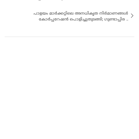
പാളയം മാർക്കറ്റിലെ അനധികൃത നിർമാണങ്ങൾ
കോർപ്പറേഷൻ പൊളിച്ചുതുടങ്ങി; ഗുണ്ടാപ്പിര ..