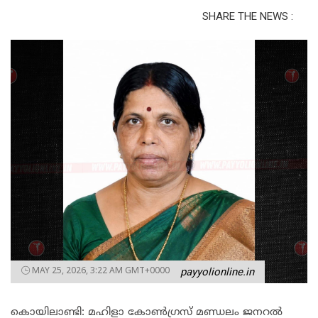
SHARE THE NEWS :
MAY 25, 2026, 3:22 AM GMT+0000
payyolionline.in
കൊയിലാണ്ടി: മഹിളാ കോൺഗ്രസ് മണ്ഡലം ജനറൽ