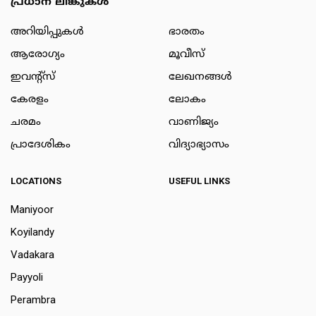
പ്രധാന ലിങ്കുകൾ
അറിയിപ്പുകള്‍
ഭാരതം
ആരോഗ്യം
മൂവീസ്
ഇവന്റ്സ്
ലേഖനങ്ങള്‍
കേരളം
ലോകം
ചരമം
വാണിജ്യം
പ്രാദേശികം
വിദ്യാഭ്യാസം
LOCATIONS
USEFUL LINKS
Maniyoor
Koyilandy
Vadakara
Payyoli
Perambra