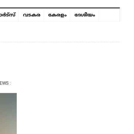
ർട്സ്
വടകര
കേരളം
ദേശീയം
EWS :