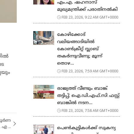
എം.എ. ഷഹനാസ്
മുഖ്യമന്ത്രിക്ക് പരാതിനൽകി
FEB 23, 2026, 9:22 AM GMT+0000
കോഴിക്കോട്
വലിയങ്ങാടിയിൽ
െ
കോൺക്രീറ്റ് സ്ലാബ്
ലയിൽ
തകർന്നുവീണു; മൂന്ന്
തൊഴ...
ടെ
FEB 23, 2026, 7:59 AM GMT+0000
യയും
രാജ്യത്ത് വീണ്ടും ബാങ്ക്
തട്ടിപ്പ്; ഐ.ഡി.എഫ്.സി ഫസ്റ്റ്
ബാങ്കിൽ നടന...
FEB 23, 2026, 7:58 AM GMT+0000
ൂര്‍ണ
 എ ..
പെ​ൺ​കു​ട്ടി​ക​ൾ​ക്ക് സു​ക​ന്യ