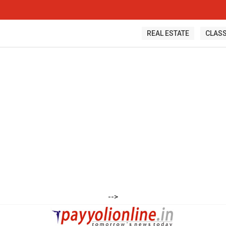
REAL ESTATE
CLASS
-->