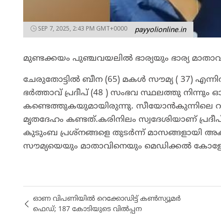
SEP 7, 2025, 2:43 PM GMT+0000
payyolionline.in
മുണ്ടക്കയം പുഞ്ചവയലിൽ ഭാര്യയും ഭാര്യ മാതാവ
ചേരുതോട്ടിൽ ബീന (65) മകൾ സൗമ്യ ( 37) എന്നി
ഭർത്താവ് പ്രദീപ് (48 ) സംഭവ സ്ഥലത്തു നിന്നും 
കണ്ടെത്തുകയുമായിരുന്നു. സീയോൻകുന്നിലെ റ
മൃതദേഹം കണ്ടത്.കരിനിലം സ്വദേശിയാണ് പ്രദീപ്
കുടുംബ പ്രശ്നങ്ങളെ തുടർന്ന് മാസങ്ങളായി അക
സൗമ്യയെയും മാതാവിനെയും മെഡിക്കൽ കോളേജി
ഓണ വിപണിയില്‍ റെക്കോഡിട്ട് കണ്‍സ്യൂമര്‍
ഫെഡ്; 187 കോടിയുടെ വില്‍പ്പന