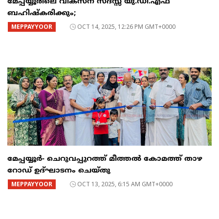
മേപ്പയ്യൂരിലെ വികസന സദസ്സ് യു.ഡി.എഫ്
ബഹിഷ്‌കരിക്കും;
MEPPAYYOOR
OCT 14, 2025, 12:26 PM GMT+0000
മേപ്പയ്യൂർ- ചെറുവപ്പുറത്ത് മീത്തൽ കോമത്ത് താഴ
റോഡ് ഉദ്ഘാടനം ചെയ്തു
MEPPAYYOOR
OCT 13, 2025, 6:15 AM GMT+0000