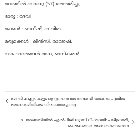
മഠത്തിൽ ബാബു (57) അന്തരിച്ചു.
ഭാര്യ : ദേവി
മക്കൾ : ബവീഷ്, ബവിത .
മരുമക്കൾ : ലിൻസി, രാജേഷ്.
സഹോദരങ്ങൾ രാധ, ഭാസ്കരൻ
മേലടി കണ്ണം കുളം മദ്രസ്സ ജനറൽ ബോഡി യോഗം: പുതിയ
ഭരണസമിതിയെ തിരഞ്ഞെടുത്തു
ചേമഞ്ചേരിയിൽ എൽപിജി ഗ്യാസ് ലീക്കായി: പരിഭ്രാന്തി,
രക്ഷകരായി അഗ്നിരക്ഷാസേന