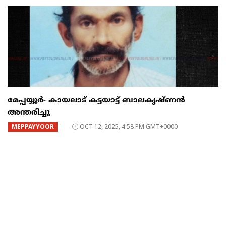
മേപ്പയ്യൂർ- കായലാട് കട്ടയാട്ട് ബാലകൃഷ്ണൻ
അന്തരിച്ചു
MEPPAYYOOR
OCT 12, 2025, 4:58 PM GMT+0000