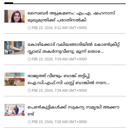
സൈബർ ആക്രമണം: എം.എ. ഷഹനാസ്
മുഖ്യമന്ത്രിക്ക് പരാതിനൽകി
FEB 23, 2026, 9:22 AM GMT+0000
കോഴിക്കോട് വലിയങ്ങാടിയിൽ കോൺക്രീറ്റ്
സ്ലാബ് തകർന്നുവീണു; മൂന്ന് തൊഴ...
FEB 23, 2026, 7:59 AM GMT+0000
രാജ്യത്ത് വീണ്ടും ബാങ്ക് തട്ടിപ്പ്;
ഐ.ഡി.എഫ്.സി ഫസ്റ്റ് ബാങ്കിൽ നടന...
FEB 23, 2026, 7:58 AM GMT+0000
പെ​ൺ​കു​ട്ടി​ക​ൾ​ക്ക് സു​ക​ന്യ സ​മൃ​ദ്ധി അ​ക്കൗ​
ണ്ട്
FEB 23, 2026, 7:03 AM GMT+0000