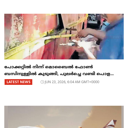
പോക്കറ്റിൽ നിന്ന് മൊബൈൽ ഫോൺ
ബസിനുള്ളിൽ കുടുങ്ങി, പുലർച്ചെ വണ്ടി പൊള...
LATEST NEWS
JUN 23, 2026, 6:04 AM GMT+0000