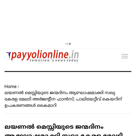
-->
Toggl
navig
Home
ലയണൽ മെസ്സിയുടെ ജന്മദിനം ആഘോഷമാക്കി സഖ്യ
കേരള മേലടി അർജന്റീന ഫാൻസ്; പാലിയേറ്റീവ് കെയറിന്
ഉപകരണങ്ങൾ കൈമാറി
ലയണൽ മെസ്സിയുടെ ജന്മദിനം