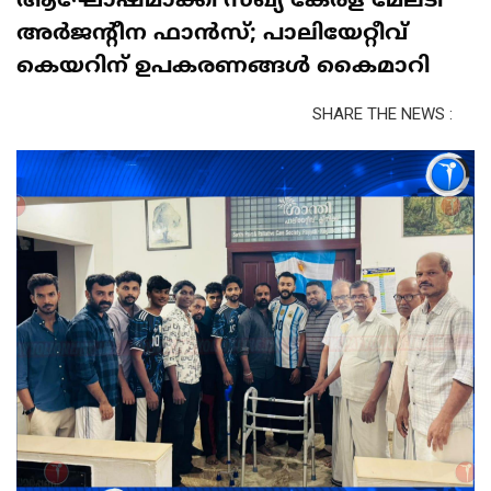
ആഘോഷമാക്കി സഖ്യ കേരള മേലടി
അർജന്റീന ഫാൻസ്; പാലിയേറ്റീവ്
കെയറിന് ഉപകരണങ്ങൾ കൈമാറി
SHARE THE NEWS :