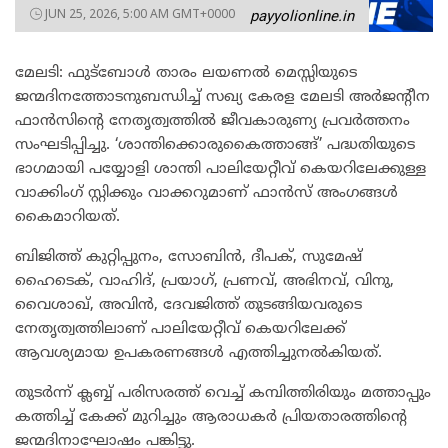
JUN 25, 2026, 5:00 AM GMT+0000
payyolionline.in
മേലടി: ഫുട്ബോൾ താരം ലയണൽ മെസ്സിയുടെ
ജന്മദിനത്തോടനുബന്ധിച്ച് സഖ്യ കേരള മേലടി അർജന്റീന
ഫാൻസിന്റെ നേതൃത്വത്തിൽ ജീവകാരുണ്യ പ്രവർത്തനം
സംഘടിപ്പിച്ചു. ‘ശാന്തിക്കൊരുകൈത്താങ്ങ്’ പദ്ധതിയുടെ
ഭാഗമായി പയ്യോളി ശാന്തി പാലിയേറ്റീവ് കെയറിലേക്കുള്ള
വാക്കിംഗ് സ്റ്റിക്കും വാക്കറുമാണ് ഫാൻസ് അംഗങ്ങൾ
കൈമാറിയത്.
ബിജിത്ത് കുറ്റിപ്പുനം, സോബിൻ, ദീപക്, സുമേഷ്
ഹൈടെക്, വാഹിദ്, പ്രയാഗ്, പ്രണവ്, അഭിനവ്, വിനു,
വൈശാഖ്, അവിൻ, ദേവജിത്ത് തുടങ്ങിയവരുടെ
നേതൃത്വത്തിലാണ് പാലിയേറ്റീവ് കെയറിലേക്ക്
ആവശ്യമായ ഉപകരണങ്ങൾ എത്തിച്ചുനൽകിയത്.
തുടർന്ന് ക്ലബ്ബ് പരിസരത്ത് വെച്ച് കമ്പിത്തിരിയും മത്താപ്പും
കത്തിച്ച് കേക്ക് മുറിച്ചും ആരാധകർ പ്രിയതാരത്തിന്റെ
ജന്മദിനാഘോഷം പങ്കിട്ടു.