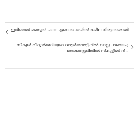
ഇരിങ്ങൽ മങ്ങൂൽ പാറ എണാപൊയിൽ ജമീല നിര്യാതയായി
സ്‌കൂൾ വിദ്യാർത്ഥിയുടെ വാട്ടർബോട്ടിലിൽ വാറ്റുചാരായം;
താമരശ്ശേരിയിൽ സ്കൂളിൽ വ് ..