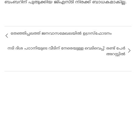
ബംബറിന് പുതുക്കിയ ജിഎസ്ടി നിരക്ക് ബാധകമാകില്ല.
തേഞ്ഞിപ്പലത്ത് ജനവാസമേഖലയില്‍ ഉഗ്രസ്‌ഫോടനം
നടി ദിശ പഠാനിയുടെ വീടിന് നേരെയുള്ള വെടിവെപ്പ്: രണ്ട് പേര്‍
അറസ്റ്റില്‍