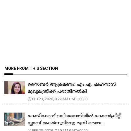
MORE FROM THIS SECTION
സൈബർ ആക്രമണം: എം.എ. ഷഹനാസ്
മുഖ്യമന്ത്രിക്ക് പരാതിനൽകി
FEB 23, 2026, 9:22 AM GMT+0000
കോഴിക്കോട് വലിയങ്ങാടിയിൽ കോൺക്രീറ്റ്
സ്ലാബ് തകർന്നുവീണു; മൂന്ന് തൊഴ...
FEB 23, 2026, 7:59 AM GMT+0000