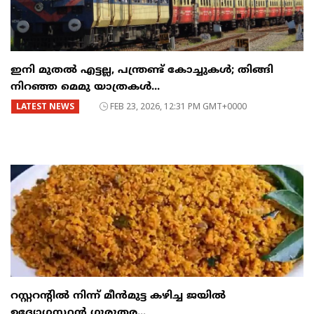
ഇനി മുതൽ എട്ടല്ല, പന്ത്രണ്ട് കോച്ചുകള്‍; തിങ്ങി
നിറഞ്ഞ മെമു യാത്രകൾ...
LATEST NEWS
FEB 23, 2026, 12:31 PM GMT+0000
റസ്റ്ററന്റില്‍ നിന്ന് മീന്‍മുട്ട കഴിച്ച ജയില്‍
ഉദ്യോഗസ്ഥന്‍ ഗുരുതര...