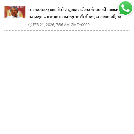
നവകേരളത്തിന് പുതുവഴികൾ തേടി അഞ്ചാം
കേരള പഠനകോൺഗ്രസിന് തുടക്കമായി; മ...
FEB 21, 2026, 7:56 AM GMT+0000