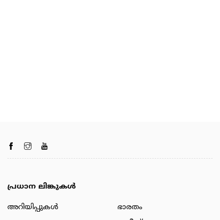
പ്രധാന ലിങ്കുകൾ
അറിയിപ്പുകള്‍
ഭാരതം