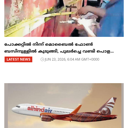
പോക്കറ്റിൽ നിന്ന് മൊബൈൽ ഫോൺ
ബസിനുള്ളിൽ കുടുങ്ങി, പുലർച്ചെ വണ്ടി പൊള...
LATEST NEWS
JUN 23, 2026, 6:04 AM GMT+0000