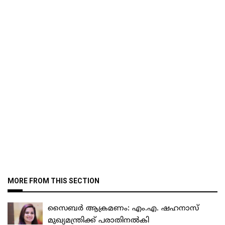
MORE FROM THIS SECTION
സൈബർ ആക്രമണം: എം.എ. ഷഹനാസ്
മുഖ്യമന്ത്രിക്ക് പരാതിനൽകി