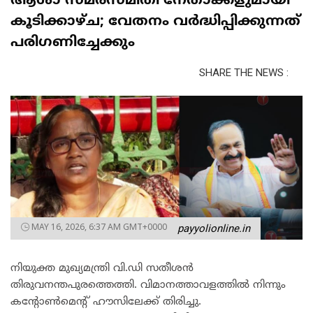
ആശാ സമരസമിതി നേതാക്കളുമായി
കൂടിക്കാഴ്ച; വേതനം വർദ്ധിപ്പിക്കുന്നത്
പരിഗണിച്ചേക്കും
SHARE THE NEWS :
MAY 16, 2026, 6:37 AM GMT+0000
payyolionline.in
നിയുക്ത മുഖ്യമന്ത്രി വി.ഡി സതീശൻ
തിരുവനന്തപുരത്തെത്തി. വിമാനത്താവളത്തിൽ നിന്നും
കന്റോൺമെന്റ് ഹൗസിലേക്ക് തിരിച്ചു.