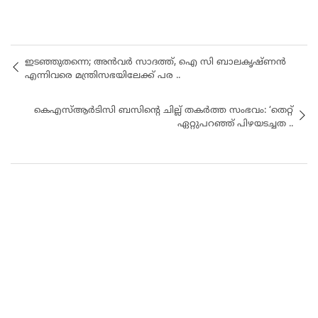
ഇടഞ്ഞുതന്നെ; അന്‍വര്‍ സാദത്ത്, ഐ സി ബാലകൃഷ്ണന്‍
എന്നിവരെ മന്ത്രിസഭയിലേക്ക് പര ..
കെഎസ്ആർടിസി ബസിൻ്റെ ചില്ല് തക‍ർത്ത സംഭവം: ‘തെറ്റ്
ഏറ്റുപറഞ്ഞ് പിഴയടച്ചത ..