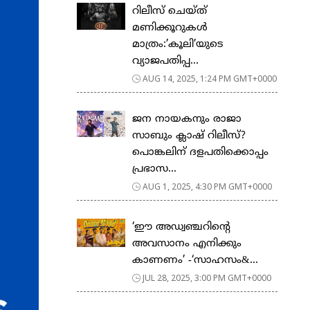
റിലീസ് ചെയ്ത്
മണിക്കൂറുകൾ
മാത്രം:’കൂലി’യുടെ
വ്യാജപതിപ്പ...
AUG 14, 2025, 1:24 PM GMT+0000
ജന നായകനും രാജാ
സാബും ക്ലാഷ് റിലീസ്?
പൊങ്കലിന് ദളപതിക്കൊപ്പം
പ്രഭാസ...
AUG 1, 2025, 4:30 PM GMT+0000
‘ഈ അഡ്വഞ്ചറിന്‍റെ
അവസാനം എനിക്കും
കാണണം’ -‘സാഹസം&...
JUL 28, 2025, 3:00 PM GMT+0000