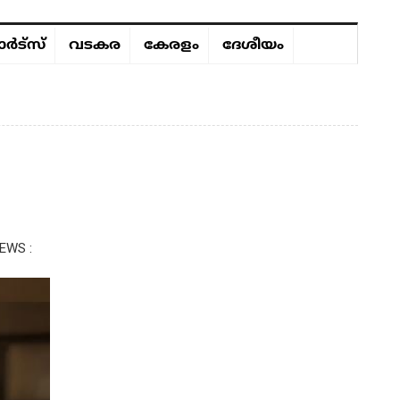
ർട്സ്
വടകര
കേരളം
ദേശീയം
EWS :