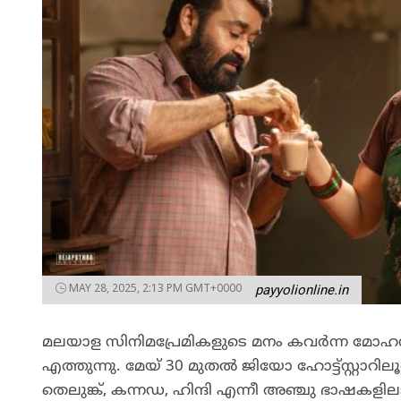
MAY 28, 2025, 2:13 PM GMT+0000
payyolionline.in
മലയാള സിനിമപ്രേമികളുടെ മനം കവർന്ന മോഹൻ
എത്തുന്നു. മേയ് 30 മുതൽ ജിയോ ഹോട്ട്സ്റ്റാറില
തെലുങ്ക്,​ കന്നഡ,​ ഹിന്ദി എന്നീ അഞ്ചു ഭാഷകളിലാണ