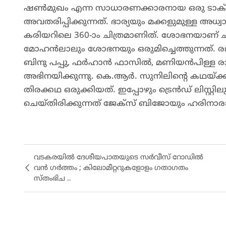
ഷണ്‍മുഖം എന്ന സാധാരണക്കാരനായ ഒരു ടാക്സ
അവതരിപ്പിക്കുന്നത്. ഭാര്യയും മക്കളുമുള്ള അ
കരിയറിലെ 360-ാം ചിത്രമാണിത്. ശോഭനയാണ് ച
മോഹന്‍ലാലും ശോഭനയും ഒരുമിച്ചെത്തുന്നത്.
ബിനു പപ്പു, ഫർഹാൻ ഫാസിൽ, മണിയൻപിള്ള രാജു 
അഭിനയിക്കുന്നു. കെ.ആര്‍. സുനിലിന്‍റെ കഥയ്ക്ക
തിരക്കഥ ഒരുക്കിയത്. ഇപ്പോഴും ട്രെൻഡ് ലിസ്റ
ചെയ്തിരിക്കുന്നത് ജേക്സ് ബിജോയും ഹരിനാ
വടകരയിൽ ദേശീയപാതയുടെ സർവീസ് റോഡിൽ
വൻ ഗർത്തം ; കിലോമീറ്ററുകളോളം ഗതാഗതം
സ്തംഭിച ..