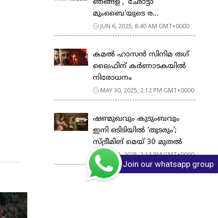
ഞങ്ങള്’, ‘ഛോട്ടാ
മുംബൈ’യുടെ ര...
JUN 6, 2025, 8:40 AM GMT+0000
കമല്‍ ഹാസന്‍ സിനിമ തഗ്
ലൈഫിന് കര്‍ണാടകയില്‍
നിരോധനം
MAY 30, 2025, 2:12 PM GMT+0000
ഷണ്മുഖവും കുടുംബവും
ഇനി ഒടിടിയിൽ ‘തുടരും’;
സ്ട്രീമിങ് മെയ് 30 മുതൽ
MAY 28, 2025, 2:13 PM GMT+0000
Join our whatsapp group