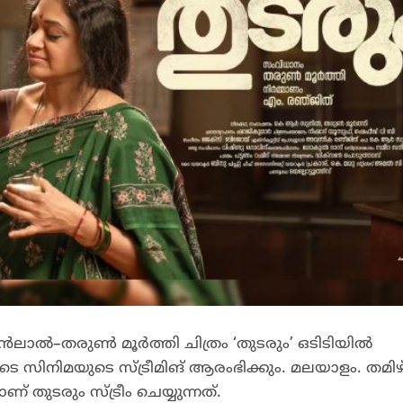
ലാൽ–തരുൺ മൂർത്തി ചിത്രം ‘തുടരും’ ഒടിടിയിൽ
ൂടെ സിനിമയുടെ സ്ട്രീമിങ് ആരംഭിക്കും. മലയാളം. തമിഴ്,
് തുടരും സ്ട്രീം ചെയ്യുന്നത്.