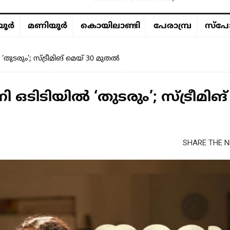
ൂര്‍
മണിയൂര്‍
കൊയിലാണ്ടി
പേരാമ്പ്ര
സ്പോ
ുടരും’; സ്ട്രീമിങ് മെയ് 30 മുതൽ
ടിടിയിൽ ‘തുടരും’; സ്ട്രീമിങ്
SHARE THE N