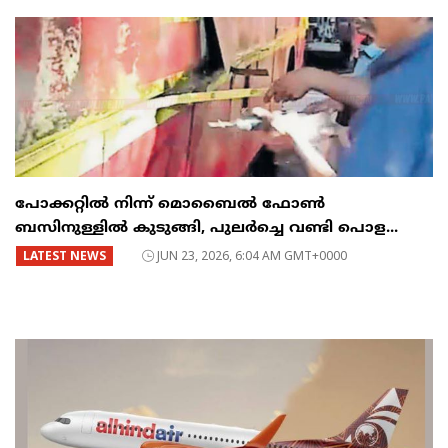
പോക്കറ്റിൽ നിന്ന് മൊബൈൽ ഫോൺ
ബസിനുള്ളിൽ കുടുങ്ങി, പുലർച്ചെ വണ്ടി പൊള...
LATEST NEWS
JUN 23, 2026, 6:04 AM GMT+0000