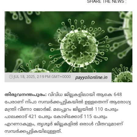
SHARE THE NEWS :
JUL 18, 2025, 2:19 PM GMT+0000
payyolionline.in
തിരുവനന്തപുരം
:
വിവിധ ജില്ലകളിലായി ആകെ 648
പേരാണ് നിപാ സമ്പര്‍ക്കപ്പട്ടികയില്‍ ഉള്ളതെന്ന് ആരോഗ്യ
മന്ത്രി വീണാ ജോര്‍ജ്. മലപ്പുറം ജില്ലയില്‍ 110 പേരും
പാലക്കാട് 421 പേരും കോഴിക്കോട് 115 പേരും
എറണാകുളം, തൃശൂര്‍ ജില്ലകളില്‍ ഒരാള്‍ വീതവുമാണ്
സമ്പര്‍ക്കപ്പട്ടികയിലുള്ളത്.