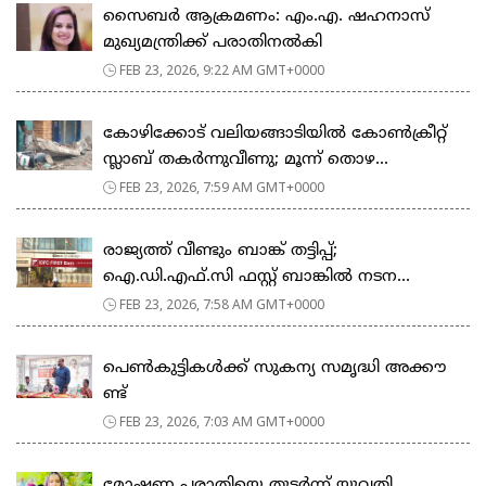
സൈബർ ആക്രമണം: എം.എ. ഷഹനാസ്
മുഖ്യമന്ത്രിക്ക് പരാതിനൽകി
FEB 23, 2026, 9:22 AM GMT+0000
കോഴിക്കോട് വലിയങ്ങാടിയിൽ കോൺക്രീറ്റ്
സ്ലാബ് തകർന്നുവീണു; മൂന്ന് തൊഴ...
FEB 23, 2026, 7:59 AM GMT+0000
രാജ്യത്ത് വീണ്ടും ബാങ്ക് തട്ടിപ്പ്;
ഐ.ഡി.എഫ്.സി ഫസ്റ്റ് ബാങ്കിൽ നടന...
FEB 23, 2026, 7:58 AM GMT+0000
പെ​ൺ​കു​ട്ടി​ക​ൾ​ക്ക് സു​ക​ന്യ സ​മൃ​ദ്ധി അ​ക്കൗ​
ണ്ട്
FEB 23, 2026, 7:03 AM GMT+0000
മോഷണ പരാതിയെ തുടര്‍ന്ന് യുവതി