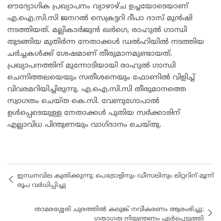
ഔദ്യോഗിക പ്രഖ്യാപനം വ്യാഴാഴ്ച ഉച്ചയോടെയാണ്
എ.ഐ.സി.സി ജനറൽ സെക്രട്ടറി ദീപാ ദാസ് മുൻഷി
നടത്തിയത്. മല്ലികാർജുൻ ഖർഗെ, രാഹുൽ ഗാന്ധി
തുടങ്ങിയ മുതിർന്ന നേതാക്കൾ ഡൽഹിയിൽ നടത്തിയ
ചർച്ചകൾക്ക് ശേഷമാണ് തീരുമാനമുണ്ടായത്.
പ്രഖ്യാപനത്തിന് മുന്നോടിയായി രാഹുൽ ഗാന്ധി
ചെന്നിത്തലയെയും സതീശനെയും ഫോണിൽ വിളിച്ച്
വിവരമറിയിച്ചിരുന്നു. എ.ഐ.സി.സി തീരുമാനത്തെ
സ്വാഗതം ചെയ്ത കെ.സി. വേണുഗോപാൽ
ഉൾപ്പെടെയുള്ള നേതാക്കൾ പുതിയ സർക്കാരിന്
എല്ലാവിധ പിന്തുണയും വാഗ്ദാനം ചെയ്തു.
ഇന്ധനവില കുതിക്കുന്നു: പെട്രോളിനും ഡീസലിനും ലിറ്ററിന് മൂന്ന്
രൂപ വർധിപ്പിച്ചു
താമരശ്ശേരി ചുരത്തിൽ കലുങ്ക് നവീകരണം ആരംഭിച്ചു:
ഗതാഗത നിയന്ത്രണം ഏർപ്പെടുത്തി