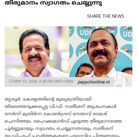
തീരുമാനം സ്വാഗതം ചെയ്യുന്നു
SHARE THE NEWS :
MAY 15, 2026, 3:28 AM GMT+0000
payyolionline.in
തൃശൂർ: കേരളത്തിന്റെ മുഖ്യമന്ത്രിയായി
തിരഞ്ഞെടുക്കപ്പെട്ട വി.ഡി. സതീശന് ആശംസകൾ
നേർന്ന് മുതിർന്ന കോൺഗ്രസ് നേതാവ് രമേശ്
ചെന്നിത്തല. ഹൈക്കമാൻഡ് എടുത്ത തീരുമാനത്തെ
പൂർണ്ണമായും സ്വാഗതം ചെയ്യുന്നതായും സതീശന്
യു.ഡി.എഫ് പ്രവർത്തകരുടെ എല്ലാവിധ പിന്തുണയും