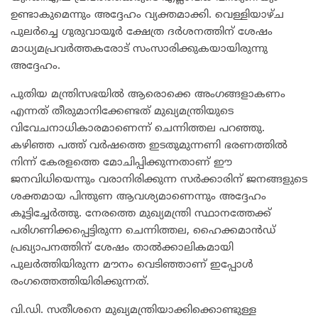
ഉണ്ടാകുമെന്നും അദ്ദേഹം വ്യക്തമാക്കി. വെള്ളിയാഴ്ച
പുലർച്ചെ ഗുരുവായൂർ ക്ഷേത്ര ദർശനത്തിന് ശേഷം
മാധ്യമപ്രവർത്തകരോട് സംസാരിക്കുകയായിരുന്നു
അദ്ദേഹം.
​പുതിയ മന്ത്രിസഭയിൽ ആരൊക്കെ അംഗങ്ങളാകണം
എന്നത് തീരുമാനിക്കേണ്ടത് മുഖ്യമന്ത്രിയുടെ
വിവേചനാധികാരമാണെന്ന് ചെന്നിത്തല പറഞ്ഞു.
കഴിഞ്ഞ പത്ത് വർഷത്തെ ഇടതുമുന്നണി ഭരണത്തിൽ
നിന്ന് കേരളത്തെ മോചിപ്പിക്കുന്നതാണ് ഈ
ജനവിധിയെന്നും വരാനിരിക്കുന്ന സർക്കാരിന് ജനങ്ങളുടെ
ശക്തമായ പിന്തുണ ആവശ്യമാണെന്നും അദ്ദേഹം
കൂട്ടിച്ചേർത്തു. നേരത്തെ മുഖ്യമന്ത്രി സ്ഥാനത്തേക്ക്
പരിഗണിക്കപ്പെട്ടിരുന്ന ചെന്നിത്തല, ഹൈക്കമാൻഡ്
പ്രഖ്യാപനത്തിന് ശേഷം താൽക്കാലികമായി
പുലർത്തിയിരുന്ന മൗനം വെടിഞ്ഞാണ് ഇപ്പോൾ
രംഗത്തെത്തിയിരിക്കുന്നത്.
​വി.ഡി. സതീശനെ മുഖ്യമന്ത്രിയാക്കിക്കൊണ്ടുള്ള