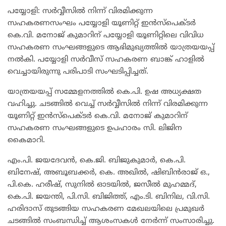
പയ്യോളി: സർവ്വീസിൽ നിന്ന് വിരമിക്കുന്ന
സഹകരണസംഘം പയ്യോളി യൂണിറ്റ് ഇൻസ്‌പെക്ടർ
കെ.വി. മനോജ് കുമാറിന് പയ്യോളി യൂണിറ്റിലെ വിവിധ
സഹകരണ സംഘങ്ങളുടെ ആഭിമുഖ്യത്തിൽ യാത്രയയപ്പ്
നൽകി. പയ്യോളി സർവീസ് സഹകരണ ബാങ്ക് ഹാളിൽ
വെച്ചായിരുന്നു പരിപാടി സംഘടിപ്പിച്ചത്.
യാത്രയയപ്പ് സമ്മേളനത്തിൽ കെ.പി. ഉഷ അധ്യക്ഷത
വഹിച്ചു. ചടങ്ങിൽ വെച്ച് സർവ്വീസിൽ നിന്ന് വിരമിക്കുന്ന
യൂണിറ്റ് ഇൻസ്‌പെക്ടർ കെ.വി. മനോജ് കുമാറിന്
സഹകരണ സംഘങ്ങളുടെ ഉപഹാരം സി. ലിജിന
കൈമാറി.
എം.പി. ജയദേവൻ, കെ.ജി. ബിജുകുമാർ, കെ.പി.
ബിനേഷ്, അബൂബക്കർ, കെ. അഖിൽ, ഷിബിൻരാജ് ഒ.,
പി.കെ. ഹരീഷ്, സുനിൽ ഓടയിൽ, ജസീൽ മുഹമ്മദ്,
കെ.പി. ജയന്തി, പി.സി. ബിജിത്ത്, എം.ടി. ബിനില, വി.സി.
ഹരിദാസ് തുടങ്ങിയ സഹകരണ മേഖലയിലെ പ്രമുഖർ
ചടങ്ങിൽ സംബന്ധിച്ച് ആശംസകൾ നേർന്ന് സംസാരിച്ചു.