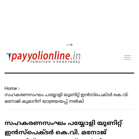
-->
Toggl
navig
Home
സഹകരണസംഘം പയ്യോളി യൂണിറ്റ് ഇൻസ്‌പെക്ടർ കെ.വി.
മനോജ് കുമാറിന് യാത്രയയപ്പ് നൽകി
സഹകരണസംഘം പയ്യോളി യൂണിറ്റ്
ഇൻസ്‌പെക്ടർ കെ.വി. മനോജ്