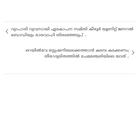
വ്യാപാരി വ്യവസായി ഏകോപന സമിതി കീഴൂർ യൂണിറ്റ് ജനറൽ
ബോഡിയും ഭാരവാഹി തിരഞ്ഞെടുപ് ..
റെയിൽവേ സ്റ്റേഷനിലേക്കെത്താൻ കടമ്പ കടക്കണം;
തീരാദുരിതത്തിൽ ചേമഞ്ചേരിയിലെ യാത് ..