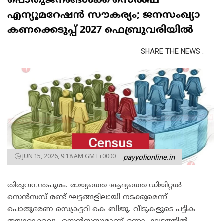
പൊതുജനങ്ങൾക്ക് സെൽഫ്
എന്യൂമറേഷൻ സൗകര്യം; ജനസംഖ്യാ
കണക്കെടുപ്പ് 2027 ഫെബ്രുവരിയിൽ
SHARE THE NEWS :
JUN 15, 2026, 9:18 AM GMT+0000
payyolionline.in
തിരുവനന്തപുരം: രാജ്യത്തെ ആദ്യത്തെ ഡിജിറ്റൽ
സെൻസസ് രണ്ട് ഘട്ടങ്ങളിലായി നടക്കുമെന്ന്
പൊതുഭരണ സെക്രട്ടറി കെ ബിജു. വീടുകളുടെ പട്ടിക