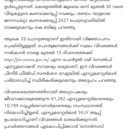
തയ്യാറാക്കലും സെൻസസുമാണ് ഒന്നാം ഘട്ടത്തിൽ
ഉൾപ്പെടുന്നത്. കേരളത്തിൽ ജൂലൈ ഒന്ന് മുതൽ 30 വരെ
വീടുകളുടെ കണക്കെടുപ്പ് നടക്കും. രണ്ടാം ഘട്ടമായ
ജനസംഖ്യാ കണക്കെടുപ്പ് 2027 ഫെബ്രുവരിയിൽ
നടക്കുമെന്നും കെ ബിജു പറഞ്ഞു.
ആകെ 33 ചോദ്യങ്ങളാണ് ഇതിനായി വിജ്ഞാപനം
ചെയ്തിട്ടുള്ളത്. പൊതുജനങ്ങൾക്ക് സ്വയം വിവരങ്ങൾ
നൽകാൻ നാളെ മുതൽ 15 ദിവസത്തേക്ക്
https://se.census.gov.in/ എന്ന പോർട്ടൽ വഴി ‘സെൽഫ്
എന്യൂമറേഷൻ’ സൗകര്യം ലഭ്യമാണ്. ഈ വിവരങ്ങൾ
പിന്നീട് ഫീൽഡ് സന്ദർശന വേളയിൽ എന്യൂമറേറ്റർമാർ
പരിശോധിച്ച് സ്ഥിരീകരിക്കുമെന്നും അദ്ദേഹം പറഞ്ഞു.
വിവരശേഖരണത്തിനായി അധ്യാപകരും
ജീവനക്കാരുമടങ്ങുന്ന 61,282 എന്യൂമറേറ്റർമാരെയും
10,189 സൂപ്പർവൈസർമാരെയും സംസ്ഥാനത്ത്
നിയോഗിച്ചിട്ടുണ്ട്. എന്യൂമറേറ്റർമാർ ‘HLO’ ആപ്പ്
ഉപയോഗിച്ചാണ് വിവരങ്ങൾ ശേഖരിക്കുന്നത്.
പ്രവർത്തനങ്ങൾ ഏകോപിപ്പിക്കാൻ ‘സെൻസസ്