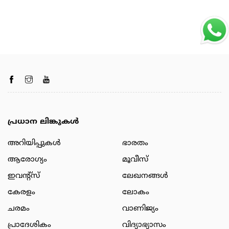
പ്രധാന ലിങ്കുകൾ
അറിയിപ്പുകള്‍
ഭാരതം
ആരോഗ്യം
മൂവീസ്
ഇവന്റ്സ്
ലേഖനങ്ങള്‍
കേരളം
ലോകം
ചരമം
വാണിജ്യം
പ്രാദേശികം
വിദ്യാഭ്യാസം