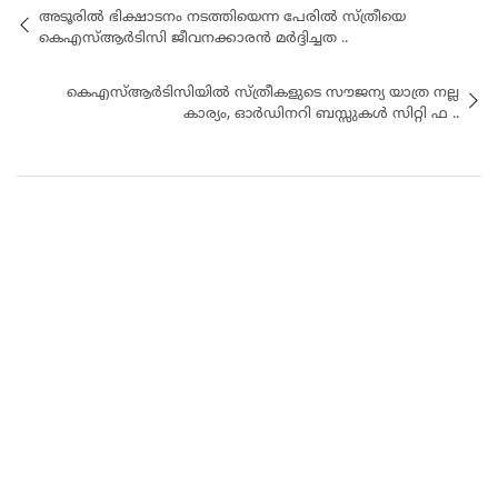
അടൂരിൽ ഭിക്ഷാടനം നടത്തിയെന്ന പേരിൽ സ്ത്രീയെ
കെഎസ്ആർടിസി ജീവനക്കാരൻ മർദ്ദിച്ചത ..
കെഎസ്ആർടിസിയിൽ സ്ത്രീകളുടെ സൗജന്യ യാത്ര നല്ല
കാര്യം, ഓർഡിനറി ബസ്സുകൾ സിറ്റി ഫ ..