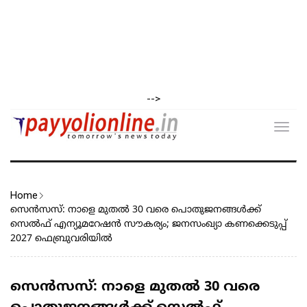
-->
Toggl
navig
Home
സെൻസസ്: നാളെ മുതൽ 30 വരെ പൊതുജനങ്ങൾക്ക്
സെൽഫ് എന്യൂമറേഷൻ സൗകര്യം; ജനസംഖ്യാ കണക്കെടുപ്പ്
2027 ഫെബ്രുവരിയിൽ
സെൻസസ്: നാളെ മുതൽ 30 വരെ