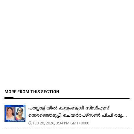
MORE FROM THIS SECTION
പയ്യോളിയിൽ കുടുംബശ്രീ സിഡിഎസ്
തെരഞ്ഞെടുപ്പ്; ചെയർപേഴ്സൺ പി.പി രമ്യ,...
FEB 20, 2026, 3:34 PM GMT+0000