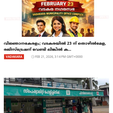
വിജ്ഞാനകേരളം; വടകരയിൽ 23 ന് തൊഴിൽമേള,
രജിസ്ട്രേഷന് വേണ്ടി ലിങ്കിൽ ക...
VADAKARA
FEB 21, 2026, 3:14 PM GMT+0000