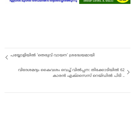
പയ്യോളിയിൽ ‘തെരുവ് വായന’ ശ്രദ്ധേയമായി
വിദേശമദ്യം കൈവശം വെച്ച് വിൽപ്പന: തിക്കോടിയില്‍ 62
കാരൻ എക്‌സൈസ് റെയ്ഡിൽ പിടി ..