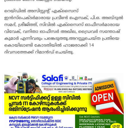
റെയ്ഡിൽ അസിസ്റ്റന്റ് എക്‌സൈസ്
ഇൻസ്‌പെക്ടർമാരായ പ്രവീൺ ഐസക്, പി.ഒ. അബ്ദുൽ
സമദ്, ശ്രീജിത്ത്, സിവിൽ എക്‌സൈസ് ഓഫീസർമാരായ
വിവേക്, വനിതാ ഓഫീസർ അഖില, ഡ്രൈവർ സന്തോഷ്
കുമാർ എന്നിവരും പങ്കെടുത്തു.അറസ്റ്റുചെയ്ത പ്രതിയെ
കൊയിലാണ്ടി കോടതിയിൽ ഹാജരാക്കി 14
ദിവസത്തേക്ക് റിമാൻഡ് ചെയ്തു.