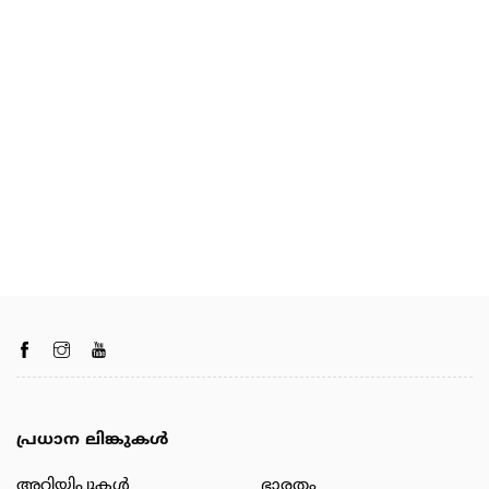
പ്രധാന ലിങ്കുകൾ
അറിയിപ്പുകള്‍
ഭാരതം