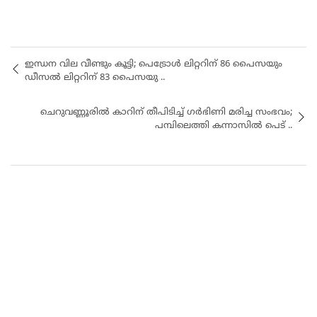
ഇന്ധന വില വീണ്ടും കൂട്ടി; പെട്രോൾ ലിറ്ററിന് 86 പൈസയും
ഡീസൽ ലിറ്ററിന് 83 പൈസയു ..
ചെറുവണ്ണൂരിൽ കാറിന് തീപിടിച്ച് ഗർഭിണി മരിച്ച സംഭവം;
പമ്പിലെത്തി കന്നാസിൽ പെട് ..