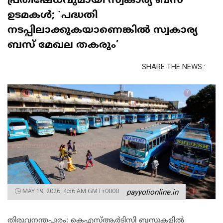
പ്രതിഷേധവുമായി സ്വകാര്യ ബസ്
ഉടമകൾ; `പദ്ധതി
നടപ്പിലാക്കുകയാണെങ്കിൽ സ്വകാര്യ
ബസ് മേഖല തകരും’
SHARE THE NEWS :
MAY 19, 2026, 4:56 AM GMT+0000
payyolionline.in
തിരുവനന്തപുരം: കെഎസ്ആർടിസി ബസുകളിൽ