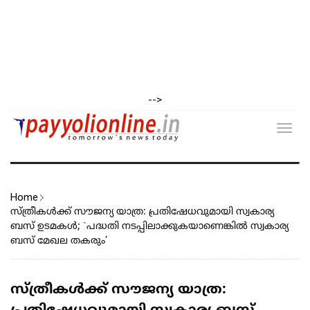
-->
Toggl
navig
Home
സ്ത്രീകൾക്ക് സൗജന്യ യാത്ര: പ്രതിഷേധവുമായി സ്വകാര്യ
ബസ് ഉടമകൾ; `പദ്ധതി നടപ്പിലാക്കുകയാണെങ്കിൽ സ്വകാര്യ
ബസ് മേഖല തകരും’
സ്ത്രീകൾക്ക് സൗജന്യ യാത്ര: