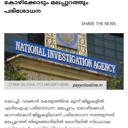
കോഴിക്കോടും മലപ്പുറത്തും
പരിശോധന
SHARE THE NEWS :
MAY 30, 2026, 7:12 AM GMT+0000
payyolionline.in
കൊച്ചി: വടക്കൻ കേരളത്തിലെ മൂന്ന് ജില്ലകളിൽ
എൻഐഎ പരിശോധന. മലപ്പുറം, കോഴിക്കോട്,
കാസർകോട് ജില്ലകളിലാണ് പരിശോധന നടത്തുന്നത്.
മലപ്പുറത്ത് തിരൂരങ്ങാടിയിൽ ലോറിയിൽ സ്‌ഫോടക