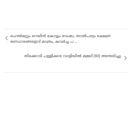
ഹെൽമറ്റും റെയിൻ കോട്ടും വേഷം, താൽപര്യം ക്ഷേത്ര
ഭണ്ഡാരങ്ങളോട് മാത്രം, കവർച്ച പ ..
തിക്കോടി പള്ളിക്കര വാളിയിൽ മമ്മദ് (80) അന്തരിച്ചു.