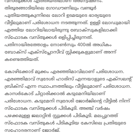
വസ്തുക്കൾ എത്തിയതിലാണ് അന്വേഷണം.
തിരൂരങ്ങാടിയിലെ ഗോഡൗണിലും വണ്ടൂർ
പുതിയത്തുകുന്നിലെ ലോറി ഉടമയുടെ ഭാര്യയുടെ
വീട്ടിലുമാണ് പരിശോധന നടത്തുന്നത്. ഉള്ളി ലോഡുമായി
എത്തിയ ലോറിയിലായിരുന്നു ബോക്‌സുകളിലാക്കി
സ്‌ഫോടക വസ്തുക്കൾ ഒളിപ്പിച്ചിരുന്നത്.
പതിനായിരത്തോളം നോൺസും 400ൽ അധികം
ബോക്‌സ് എക്‌സ്‌പ്ലോസീവ് സ്റ്റിക്കുകളുമാണ് അന്ന്
കണ്ടെത്തിയത്.
കോഴിക്കോട് മുക്കം എരഞ്ഞിമാവിലാണ് പരിശോധന.
എരഞ്ഞിമാവ് സ്വദേശി ഹാരിസ് എന്നയാളുടെ എക്‌സലന്റ്
ബ്രിക്‌സ് എന്ന സ്ഥാപനത്തിലും വീട്ടിലുമാണ് പരിശോധന.
കാസർകോട് ചിറ്റാരിക്കാൽ കടുമേനിയിലാണ്
പരിശോധന. കടുമേനി സ്വദേശി ജോർജിന്റെ വീട്ടിൽ നിന്ന്
സ്‌ഫോടക വസ്തുക്കൾ പിടികൂടി. അഞ്ച് വർഷം
പഴക്കമുള്ള ജലാറ്റിൻ സ്റ്റുക്കൾ പിടികൂടി. മലപ്പുറത്ത്
സ്‌ഫോടക വസ്തുകൾ പിടികൂടിയ കേസിലെ പ്രതിയുടെ
സഹോദരനാണ് ജോർജ്.