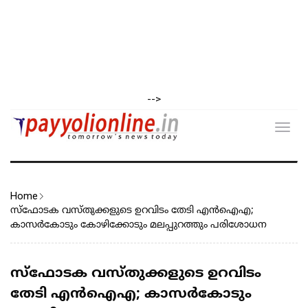
-->
Toggl
navig
Home
സ്‌ഫോടക വസ്തുക്കളുടെ ഉറവിടം തേടി എൻഐഎ;
കാസർകോടും കോഴിക്കോടും മലപ്പുറത്തും പരിശോധന
സ്‌ഫോടക വസ്തുക്കളുടെ ഉറവിടം
തേടി എൻഐഎ; കാസർകോടും