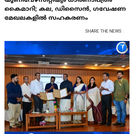
യൂണിവേഴ്‌സിറ്റിയും ധാരണാപത്രം
കൈമാറി; കല, ഡിസൈൻ, ഗവേഷണ
മേഖലകളിൽ സഹകരണം
SHARE THE NEWS :