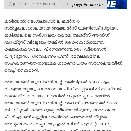
JUL 5, 2026, 12:19 PM GMT+0000
payyolionline.in
ഇരിങ്ങൽ: ബംഗളൂരുവിലെ മുൻനിര
സർവ്വകലാശാലയായ അലയൻസ് യൂണിവേഴ്സിറ്റിയും
ഇരിങ്ങലിലെ സർഗാലയ കേരള ആർട്സ് ആൻഡ്
ക്രാഫ്റ്റ്സ് വില്ലേജും തമ്മിൽ കൈകോർക്കുന്നു.
കലാകരകൗശലം, വിനോദസഞ്ചാരം, ഡിസൈൻ
വിദ്യാഭ്യാസം, ഗവേഷണം എന്നീ മേഖലകളിലെ
സഹകരണത്തിനായുള്ള ധാരണാപത്രം സർഗാലയയിൽ
വെച്ച് കൈമാറി.
അലയൻസ് യൂണിവേഴ്സിറ്റി രജിസ്ട്രാർ ഡോ. എം.
വിശ്വനാഥയ്യയും സർഗാലയ ചീഫ് ഓപ്പറേറ്റിംഗ് ഓഫീസർ
രാജേഷ് ടി.കെ.യും കരാറിൽ ഒപ്പുവെച്ചു. ചടങ്ങിൽ
അലയൻസ് യൂണിവേഴ്സിറ്റി വൈസ് ചാൻസലർ ഡോ.
ബി. പ്രീസ്റ്റലി ഷാൻ മുഖ്യാതിഥിയായിരുന്നു. സർഗാലയ
ചീഫ് എക്സിക്യൂട്ടീവ് ഓഫീസർ ഷാരോൺ വീട്ടിൽ
അധ്യക്ഷത വഹിച്ചു. യു.എൽ.സി.സി.എസ്. (ULCCS)