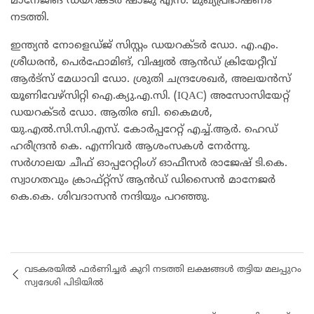
മാനേജിങ് ഡയറക്ടർ ഷാജു എസ്. മുഖ്യപ്രഭാഷണം
നടത്തി.
ഇന്ത്യൻ നോളെഡ്ജ് സിസ്റ്റം ഡയറക്ടർ ഡോ. എ.എം.
ശ്രീധരൻ, പെർഫോമിങ്, വിഷ്വൽ ആൻഡ് ക്രിയേറ്റീവ്
ആർട്സ് മേധാവി ഡോ. ശ്രുതി ചന്ദ്രശേഖർ, അലയൻസ്
യൂണിവേഴ്സിറ്റി ഐ.ക്യു.എ.സി. (IQAC) അസോസിയേറ്റ്
ഡയറക്ടർ ഡോ. ആതിര ബി. കൈമൾ,
യു.എൽ.സി.സി.എസ്. കോർപ്പറേറ്റ് എച്ച്.ആർ. ഹെഡ്
ഹരീന്ദ്രൻ കെ. എന്നിവർ ആശംസകൾ നേർന്നു.
സർഗാലയ ചീഫ് ഓപ്പറേറ്റിംഗ് ഓഫീസർ രാജേഷ് ടി.കെ.
സ്വാഗതവും ക്രാഫ്റ്റ്സ് ആൻഡ് ഡിസൈൻ മാനേജർ
കെ.കെ. ശിവദാസൻ നന്ദിയും പറഞ്ഞു.
വടകരയിൽ ഫർണിച്ചർ കുറി നടത്തി ലക്ഷങ്ങൾ തട്ടിയ മലപ്പുറം
സ്വദേശി പിടിയിൽ