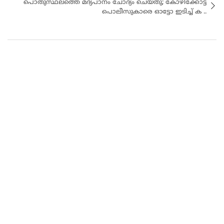
പൊതുസ്ഥലത്തെ മദ്യപാനം ചോദ്യം ചെയ്തു; കോഴിക്കോട്ട്
പൊലീസുകാരെ ഓട്ടോ ഇടിച്ച്‌ ക ..