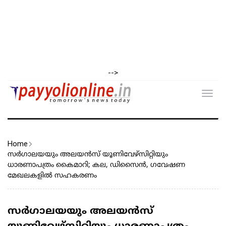
-->
Toggl
navig
Home
സർഗാലയയും അലയൻസ് യൂണിവേഴ്‌സിറ്റിയും
ധാരണാപത്രം കൈമാറി; കല, ഡിസൈൻ, ഗവേഷണ
മേഖലകളിൽ സഹകരണം
സർഗാലയയും അലയൻസ്