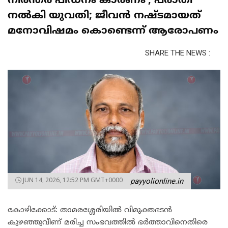
നിരന്തര പീഡനം കാരണം’, പരാതി
നൽകി യുവതി; ജീവൻ നഷ്ടമായത്
മനോവിഷമം കൊണ്ടെന്ന് ആരോപണം
SHARE THE NEWS :
JUN 14, 2026, 12:52 PM GMT+0000
payyolionline.in
കോഴിക്കോട്: താമരശ്ശേരിയിൽ വിമുക്തഭടൻ
കുഴഞ്ഞുവീണ് മരിച്ച സംഭവത്തിൽ ഭർത്താവിനെതിരെ