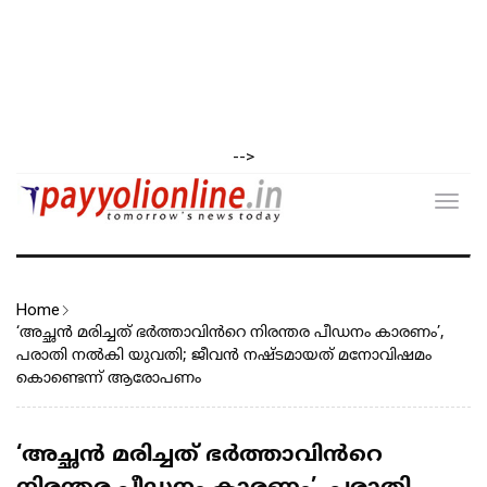
-->
Toggl
navig
Home
‘അച്ഛൻ മരിച്ചത് ഭർത്താവിൻറെ നിരന്തര പീഡനം കാരണം’,
പരാതി നൽകി യുവതി; ജീവൻ നഷ്ടമായത് മനോവിഷമം
കൊണ്ടെന്ന് ആരോപണം
‘അച്ഛൻ മരിച്ചത് ഭർത്താവിൻറെ