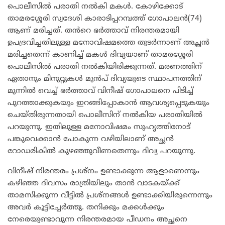
പൊലീസിൽ പരാതി നൽകി മകൾ. കോഴിക്കോട്
താമരശ്ശേരി സ്വദേശി കാരാടിപ്പറമ്പത്ത് ഗോപാലൻ(74)
ആണ് മരിച്ചത്. തൻറെ ഭർത്താവ് നിരന്തരമായി
ഉപദ്രവിച്ചതിലുള്ള മനോവിഷമത്തെ തുടർന്നാണ് അച്ഛൻ
മരിച്ചതെന്ന് കാണിച്ച് മകൾ ദിവ്യയാണ് താമരശ്ശേരി
പൊലീസിൽ പരാതി നൽകിയിരിക്കുന്നത്. മരണത്തിന്
ഏതാനും മിനുറ്റുകൾ മുൻപ് ദിവ്യയുടെ സ്ഥാപനത്തിന്
മുന്നിൽ വെച്ച് ഭർത്താവ് വിനീഷ് ഗോപാലനെ പിടിച്ച്
പുറത്താക്കുകയും ഇറങ്ങിപ്പോകാൻ ആവശ്യപ്പെടുകയും
ചെയ്തിരുന്നതായി പൊലീസിന് നൽകിയ പരാതിയിൽ
പറയുന്നു. ഇതിലുള്ള മനോവിഷമം സുഹൃത്തിനോട്
പങ്കുവെക്കാൻ പോകുന്ന വഴിയിലാണ് അച്ഛൻ
റോഡരികിൽ കുഴഞ്ഞുവീണതെന്നും ദിവ്യ പറയുന്നു.
വിനീഷ് നിരന്തരം പ്രശ്‌നം ഉണ്ടാക്കുന്ന ആളാണെന്നും
കഴിഞ്ഞ ദിവസം രാത്രിയിലും താൻ വാടകയ്ക്ക്
താമസിക്കുന്ന വീട്ടിൽ പ്രശ്‌നങ്ങൾ ഉണ്ടാക്കിയിരുന്നെന്നും
അവർ കൂട്ടിച്ചേർത്തു. തനിക്കും മക്കൾക്കും
നേരെയുണ്ടാവുന്ന നിരന്തരമായ പീഡനം അച്ഛനെ