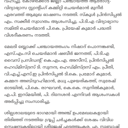
വഹിച്ചു. കോഴിക്കോട് ജില്ലാ പഞ്ചായത്ത് ആരോഗ്യ-
വിദ്യാഭ്യാസ സ്റ്റാന്റിംഗ് കമ്മിറ്റി ചെയർമാൻ മുനീർ
എരവത്ത് ആമുഖ ഭാഷണം നടത്തി. സ്കൂൾ പ്രിൻസിപ്പൽ
എം. സക്കീർ സ്വാഗതം ആശംസിച്ചു. പി.ടി.എ വിദ്യാഭ്യാസ
സമിതി ചെയർമാൻ പി.കെ. പ്രിയേഷ് കുമാർ പദ്ധതി
വിശദീകരണം നടത്തി.
മേലടി ബ്ലോക്ക് പഞ്ചായത്തംഗം നിഷാദ് പൊന്നങ്കണ്ടി,
എസ്.എം.സി ചെയർമാൻ ഷബീർ ജന്നത്ത്, പി.ടി.എ
വൈസ് പ്രസിഡന്റ് കെ.എം.എ. അസീസ്, പ്രിൻസിപ്പൽ
ഹെഡ്മിസ്ട്രസ് ടി. സുനന്ദ, ഹെഡ്മിസ്ട്രസ് എം. പ്രീതി,
വി.എച്ച്.എസ്.ഇ പ്രിൻസിപ്പൽ ടി.കെ. പ്രമോദ് കുമാർ,
കമ്മന അബ്ദുറഹിമാൻ, മധു പുഴയരികത്ത്, സുരേഷ്
ഓടയിൽ, പി.കെ. രാഘവൻ, കെ.കെ. സുനിൽകുമാർ,
എ.പി. ഇസ്മയിൽ, പി. ദിനേശൻ എന്നിവർ ആശംസകൾ
അർപ്പിച്ചു സംസാരിച്ചു.
ശില്പശാലയുടെ ഭാഗമായി അഞ്ച് ഉപമേഖലകളായി
തിരിഞ്ഞ് നടത്തിയ ഗ്രൂപ്പ് ചർച്ചകൾക്ക് ശേഷം വിവിധ
സെഷനുകളിലായി ശ്രീജേഷ് എടത്തുംകര, എ. സുബാഷ്