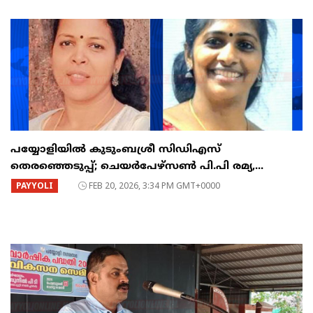
പയ്യോളിയിൽ കുടുംബശ്രീ സിഡിഎസ്
തെരഞ്ഞെടുപ്പ്; ചെയർപേഴ്സൺ പി.പി രമ്യ,...
PAYYOLI
FEB 20, 2026, 3:34 PM GMT+0000