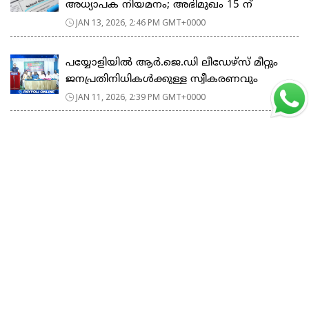
അധ്യാപക നിയമനം; അഭിമുഖം 15 ന്
JAN 13, 2026, 2:46 PM GMT+0000
പയ്യോളിയിൽ ആർ.ജെ.ഡി ലീഡേഴ്‌സ് മീറ്റും
ജനപ്രതിനിധികൾക്കുള്ള സ്വീകരണവും
JAN 11, 2026, 2:39 PM GMT+0000