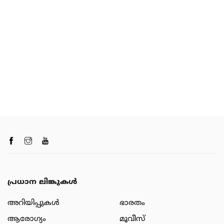
പ്രധാന ലിങ്കുകൾ
അറിയിപ്പുകള്‍
ഭാരതം
ആരോഗ്യം
മൂവീസ്