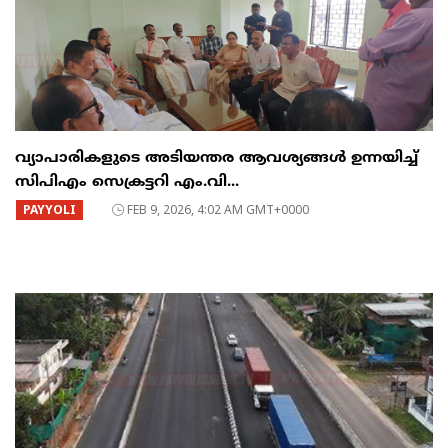
വ്യാപാരികളുടെ അടിയന്തര ആവശ്യങ്ങൾ ഉന്നയിച്ച്
സിപിഎം സെക്രട്ടറി എം.വി...
PAYYOLI
FEB 9, 2026, 4:02 AM GMT+0000