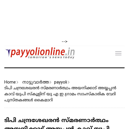
-->
Toggl
navig
Home
നാട്ടുവാര്‍ത്ത
payyoli
ടിപി ചന്ദ്രശേഖരൻ സ്മരണാർത്ഥം അയനിക്കാട് അയ്യപ്പൻ
കാവ് യുപി സ്കൂളിന് യു എ ഇ ഗ്രാമം സാംസ്കാരിക വേദി
പുസ്തകങ്ങൾ കൈമാറി
ടിപി ചന്ദ്രശേഖരൻ സ്മരണാർത്ഥം