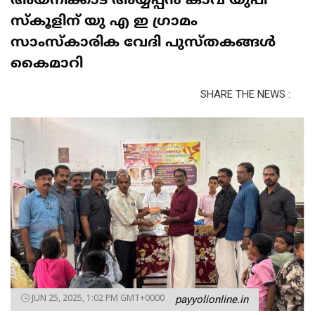
അയനിക്കാട് അയ്യപ്പൻ കാവ് യുപി
സ്കൂളിന് യു എ ഇ ഗ്രാമം
സാംസ്കാരിക വേദി പുസ്തകങ്ങൾ
കൈമാറി
SHARE THE NEWS :
JUN 25, 2025, 1:02 PM GMT+0000
payyolionline.in