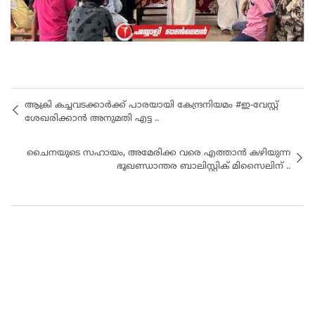
ആക്രി കച്ചവടക്കാർക്ക് പാരയായി കേന്ദ്രനിയമം #ഇ-വേസ്റ്റ്
ശേഖരിക്കാൻ അനുമതി എട്ട ..
ചൈനയുടെ സഹായം, അമേരിക്ക വരെ എത്താൻ കഴിയുന്ന
ഭൂഖണ്ഡാന്തര ബാലിസ്റ്റിക് മിസൈലിന് ..