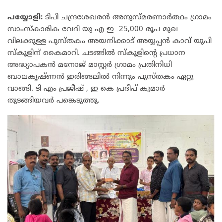
പയ്യോളി:
ടിപി ചന്ദ്രശേഖരൻ അനുസ്മരണാർത്ഥം ഗ്രാമം
സാംസ്കാരിക വേദി യു എ ഇ 25,000 രൂപ മുഖ
വിലക്കുള്ള പുസ്തകം അയനിക്കാട് അയ്യപ്പൻ കാവ് യുപി
സ്കൂളിന് കൈമാറി. ചടങ്ങിൽ സ്കൂളിന്റെ പ്രധാന
അദ്ധ്യാപകൻ മനോജ്‌ മാസ്റ്റർ ഗ്രാമം പ്രതിനിധി
ബാലകൃഷ്ണൻ ഇരിങ്ങലിൽ നിന്നും പുസ്തകം ഏറ്റു
വാങ്ങി. ടി എം പ്രജീഷ് , ഇ കെ പ്രദീപ് കുമാർ
തുടങ്ങിയവർ പങ്കെടുത്തു.