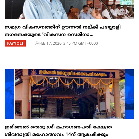
സമഗ്ര വികസനത്തിന് ഊന്നൽ നല്കി പയ്യോളി
നഗരസഭയുടെ ‘വികസന സെമിനാ...
PAYYOLI
FEB 17, 2026, 3:45 PM GMT+0000
ഇരിങ്ങൽ തെരു ശ്രീ മഹാഗണപതി ക്ഷേത്ര
ശിവരാത്രി മഹോത്സവം 14ന് ആരംഭിക്കും