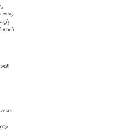
യ
ഞ്ഞു.
്സ്.
ിതാവ്
മായി
വേഷണ
നും