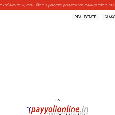
നിർബന്ധം; നടപടിയെടുക്കാത്ത ഉദ്യോ​ഗസ്ഥർക്കെതിരെ വകുപ
REAL ESTATE
CLASS
-->