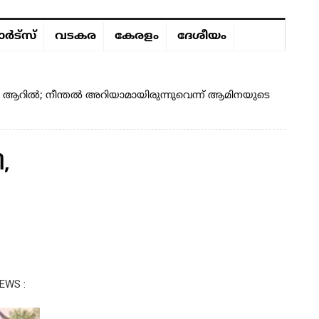
ർട്സ്
വടകര
കേരളം
ദേശീയം
ം ആറിൽ; നീന്തൽ അറിയാമായിരുന്നുവെന്ന് ആമിനയുടെ
,
EWS :