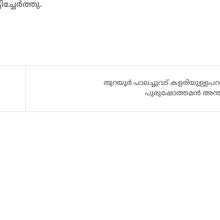
ച്ചേർത്തു.
തുറയൂർ പാലച്ചുവട് കളരിയുള്ളപറ
പുരുഷോത്തമൻ അന്തര