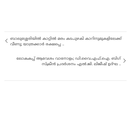
ബാലുശ്ശേരിയിൽ കാറ്റിൽ മരം കടപുഴകി കാറിനുമുകളിലേക്ക്
വീണു; യാത്രക്കാർ രക്ഷപ്പെ ..
ലോകകപ്പ് ആവേശം വാനോളം; ഡി.വൈ.എഫ്.ഐ. ബിഗ്
സ്‌ക്രീൻ പ്രദർശനം എൽ.ജി. ലിജീഷ് ഉദ്ഘ ..