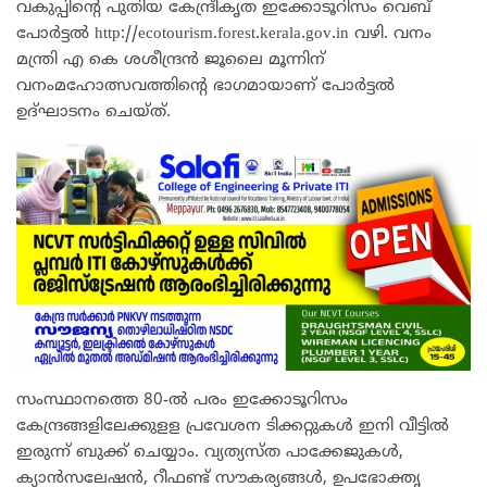
വകുപ്പിന്റെ പുതിയ കേന്ദ്രീകൃത ഇക്കോടൂറിസം വെബ്
പോർട്ടൽ
http://ecotourism.forest.kerala.gov.in
വഴി. വനം
മന്ത്രി എ കെ ശശീന്ദ്രൻ ജൂലൈ മൂന്നിന്
വനംമഹോത്സവത്തിൻ്റെ ഭാഗമായാണ് പോർട്ടൽ
ഉദ്ഘാടനം ചെയ്ത്.
സംസ്ഥാനത്തെ 80-ൽ പരം ഇക്കോടൂറിസം
കേന്ദ്രങ്ങളിലേക്കുളള പ്രവേശന ടിക്കറ്റുകൾ ഇനി വീട്ടിൽ
ഇരുന്ന് ബുക്ക് ചെയ്യാം. വ്യത്യസ്ത പാക്കേജുകൾ,
ക്യാൻസലേഷൻ, റീഫണ്ട് സൗകര്യങ്ങൾ, ഉപഭോക്തൃ