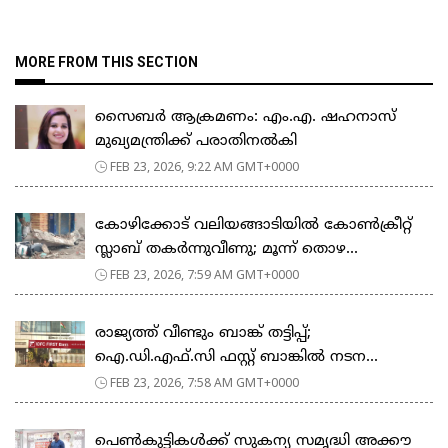
MORE FROM THIS SECTION
സൈബർ ആക്രമണം: എം.എ. ഷഹനാസ്
മുഖ്യമന്ത്രിക്ക് പരാതിനൽകി
FEB 23, 2026, 9:22 AM GMT+0000
കോഴിക്കോട് വലിയങ്ങാടിയിൽ കോൺക്രീറ്റ്
സ്ലാബ് തകർന്നുവീണു; മൂന്ന് തൊഴ...
FEB 23, 2026, 7:59 AM GMT+0000
രാജ്യത്ത് വീണ്ടും ബാങ്ക് തട്ടിപ്പ്;
ഐ.ഡി.എഫ്.സി ഫസ്റ്റ് ബാങ്കിൽ നടന...
FEB 23, 2026, 7:58 AM GMT+0000
പെ​ൺ​കു​ട്ടി​ക​ൾ​ക്ക് സു​ക​ന്യ സ​മൃ​ദ്ധി അ​ക്കൗ​