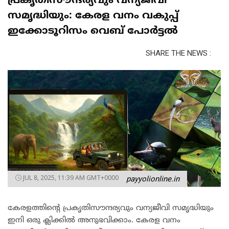
പ്രകൃതിസൗന്ദര്യവും വന്യജീവി
സമൃദ്ധിയും: കേരള വനം വകുപ്പ്
ഇക്കോടൂറിസം വെബ് പോർട്ടൽ
SHARE THE NEWS :
JUL 8, 2025, 11:39 AM GMT+0000
payyolionline.in
കേരളത്തിന്റെ പ്രകൃതിസൗന്ദര്യവും വന്യജീവി സമൃദ്ധിയും
ഇനി ഒരു ക്ലിക്കിൽ അനുഭവിക്കാം. കേരള വനം