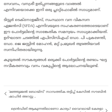
സേവനം, വനശ്രീ ഉത്പ്പന്നങ്ങളുടെ വാങ്ങൽ
എന്നിവയൊക്കെ ഇനി ഒരു പ്ലാറ്റ്ഫോമിൽ സാധ്യമാണ്.
ടിസ്സർ ടെക്നോളജീസ്, സംസ്ഥാന വന വികസന
ഏജൻസി (SFDA) എന്നിവയുടെ സഹകരണത്തോടെയാണ്
ഈ പോർട്ടലിൻ്റെ സാങ്കേതിക സമന്വയം സാധ്യമാക്കിയത്.
ഉദ്ഘാടന ചടങ്ങിൽ എപിസിസിഎഫ് ഡോ. പി പുകഴേന്തി,
ഡോ. ജെ ജസ്റ്റിൻ മോഹൻ, മറ്റ് പ്രമുഖർ തുടങ്ങിയവർ
സന്നിഹിതരായിരുന്നു.
കൂടുതൽ സൗകര്യങ്ങൾ ഒരുക്കി പോർട്ടലിന്റെ രണ്ടാം ഘട്ട
നവീകരണവും വനം വകുപ്പിൻ്റെ ആലോചനയിലുണ്ട്.
‘മഞ്ഞുമ്മൽ ബോയ്സ്’ സാമ്പത്തിക തട്ടിപ്പ് കേസിൽ സൗബിൻ
ഷാഹിർ അറസ്റ്റ ..
ട്രെന്‍ഡിങ് ആകുന്നതിലാണോ കാര്യം? വൈറലായി കേരളാ