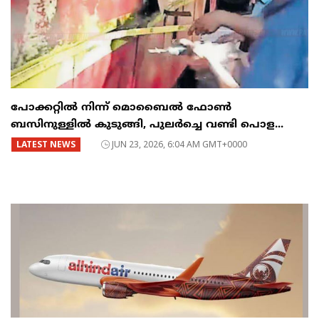
പോക്കറ്റിൽ നിന്ന് മൊബൈൽ ഫോൺ
ബസിനുള്ളിൽ കുടുങ്ങി, പുലർച്ചെ വണ്ടി പൊള...
LATEST NEWS
JUN 23, 2026, 6:04 AM GMT+0000