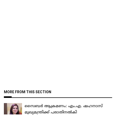
MORE FROM THIS SECTION
സൈബർ ആക്രമണം: എം.എ. ഷഹനാസ്
മുഖ്യമന്ത്രിക്ക് പരാതിനൽകി