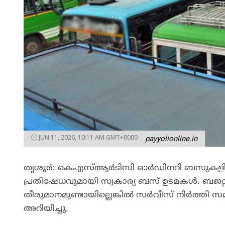
JUN 11, 2026, 10:11 AM GMT+0000
payyolionline.in
തൃശൂർ: കെഎസ്ആർടിസി ഓർഡിനറി ബസുകളിൽ സ്
പ്രതിഷേധവുമായി സ്വകാര്യ ബസ് ഉടമകൾ. ബജറ
തീരുമാനമുണ്ടായില്ലെങ്കിൽ സർവീസ് നിർത്തി
അറിയിച്ചു.