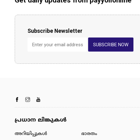
Get daily updates from payyolionline
Subscribe Newsletter
SUBSCRIBE NOW
പ്രധാന ലിങ്കുകൾ
അറിയിപ്പുകള്‍
ഭാരതം