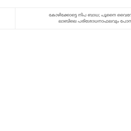
കോഴിക്കോട്ടെ നിപ ബാധ; പൂനൈ വൈറ
ലാബിലെ പരിശോധനാഫലവും പോസിറ്