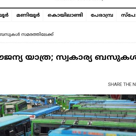
ൂര്‍
മണിയൂര്‍
കൊയിലാണ്ടി
പേരാമ്പ്ര
സ്പോ
 ബസുകൾ സമരത്തിലേക്ക്
്യ യാത്ര; സ്വകാര്യ ബസുക
SHARE THE N