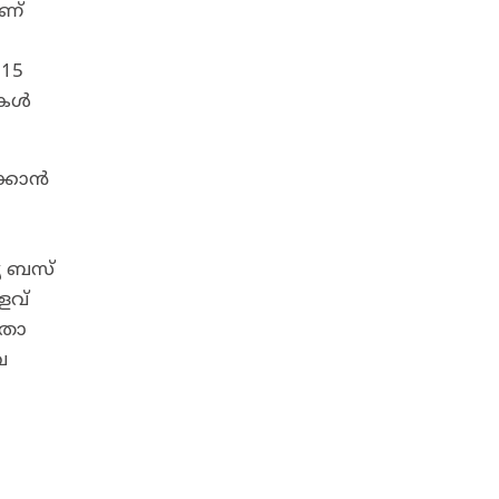
ാണ്
 15
ികൾ
ക്കാൻ
യ ബസ്
ളവ്
്രാ
വ