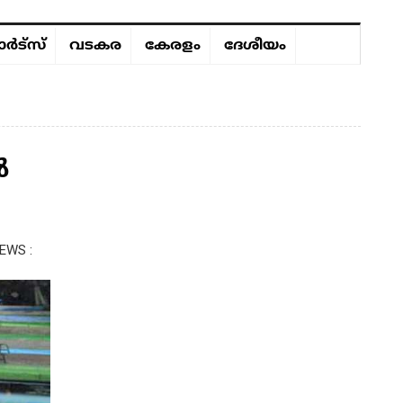
ർട്സ്
വടകര
കേരളം
ദേശീയം
ൾ
EWS :