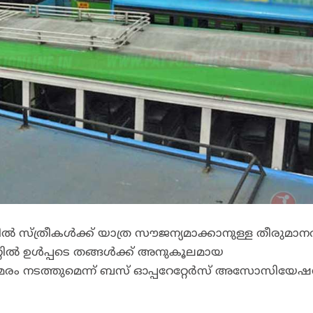
ത്രീകൾക്ക് യാത്ര സൗജന്യമാക്കാനുള്ള തീരുമാന
്റിൽ ഉൾപ്പടെ തങ്ങൾക്ക് അനുകൂലമായ
 സമരം നടത്തുമെന്ന് ബസ് ഓപ്പറേറ്റേർസ് അസോസിയേ