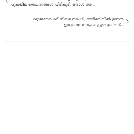
പുകയില ഉത്പന്നങ്ങൾ പിടികൂടി; ഒരാൾ അ ..
വ്യാജരേഖക്ക് നിയമ നടപടി, അട്ടിമറിയിൽ ഉന്നത
ഉദ്യോഗസ്ഥനും കുടുങ്ങും; ‘രക് ..