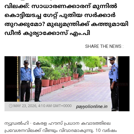
വിലക്ക്: സാധാരണക്കാരന് മുന്നിൽ
കൊട്ടിയടച്ച ഗേറ്റ് പുതിയ സർക്കാർ
തുറക്കുമോ? മുഖ്യമന്ത്രിക്ക് കത്തുമായി
ഡീൻ കുര്യാക്കോസ് എം.പി
SHARE THE NEWS :
MAY 23, 2026, 4:10 AM GMT+0000
payyolionline.in
ന്യൂഡൽഹി ∙ കേരള ഹൗസ് പ്രധാന കവാടത്തിലെ
പ്രവേശനവിലക്ക് വീണ്ടും വിവാദമാകുന്നു. 10 വർഷം