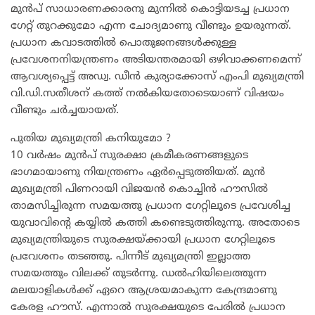
മുൻപ് സാധാരണക്കാരനു മുന്നിൽ കൊട്ടിയടച്ച പ്രധാന
ഗേറ്റ് തുറക്കുമോ എന്ന ചോദ്യമാണു വീണ്ടും ഉയരുന്നത്.
പ്രധാന കവാടത്തിൽ പൊതുജനങ്ങൾക്കുള്ള
പ്രവേശനനിയന്ത്രണം അടിയന്തരമായി ഒഴിവാക്കണമെന്ന്
ആവശ്യപ്പെട്ട് അഡ്വ. ഡീൻ കുര്യാക്കോസ് എംപി മുഖ്യമന്ത്രി
വി.ഡി.സതീശന് കത്ത് നൽകിയതോടെയാണ് വിഷയം
വീണ്ടും ചർച്ചയായത്.
പുതിയ മുഖ്യമന്ത്രി കനിയുമോ ?
10 വർഷം മുൻപ് സുരക്ഷാ ക്രമീകരണങ്ങളുടെ
ഭാഗമായാണു നിയന്ത്രണം ഏർപ്പെടുത്തിയത്. മുൻ
മുഖ്യമന്ത്രി പിണറായി വിജയൻ കൊച്ചിൻ ഹൗസിൽ
താമസിച്ചിരുന്ന സമയത്തു പ്രധാന ഗേറ്റിലൂടെ പ്രവേശിച്ച
യുവാവിന്റെ കയ്യിൽ കത്തി കണ്ടെടുത്തിരുന്നു. അതോടെ
മുഖ്യമന്ത്രിയുടെ സുരക്ഷയ്ക്കായി പ്രധാന ഗേറ്റിലൂടെ
പ്രവേശനം തടഞ്ഞു. പിന്നീട് മുഖ്യമന്ത്രി ഇല്ലാത്ത
സമയത്തും വിലക്ക് തുടർന്നു. ഡൽഹിയിലെത്തുന്ന
മലയാളികൾക്ക് ഏറെ ആശ്രയമാകുന്ന കേന്ദ്രമാണു
കേരള ഹൗസ്. എന്നാൽ സുരക്ഷയുടെ പേരിൽ പ്രധാന