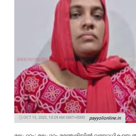
OCT 15, 2025, 10:29 AM GMT+0000
payyolionline.in
മലപ്പുറം: മലപ്പുറം മഞ്ചേരിയിൽ വയോധികയെ ആക