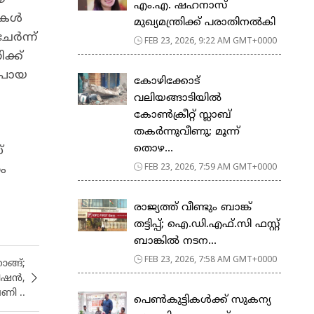
എം.എ. ഷഹനാസ്
കള്‍
മുഖ്യമന്ത്രിക്ക് പരാതിനൽകി
്‍ന്ന്
FEB 23, 2026, 9:22 AM GMT+0000
ക്ക്
 പോയ
കോഴിക്കോട്
വലിയങ്ങാടിയിൽ
കോൺക്രീറ്റ് സ്ലാബ്
തകർന്നുവീണു; മൂന്ന്
തൊഴ...
്
FEB 23, 2026, 7:59 AM GMT+0000
ണം
രാജ്യത്ത് വീണ്ടും ബാങ്ക്
തട്ടിപ്പ്; ഐ.ഡി.എഫ്.സി ഫസ്റ്റ്
ബാങ്കിൽ നടന...
FEB 23, 2026, 7:58 AM GMT+0000
ങ്ങ്;
ഷന്‍,
ണി ..
പെ​ൺ​കു​ട്ടി​ക​ൾ​ക്ക് സു​ക​ന്യ