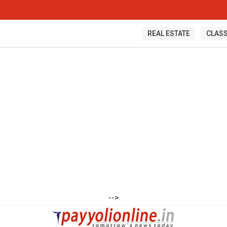
REAL ESTATE
CLASS
-->