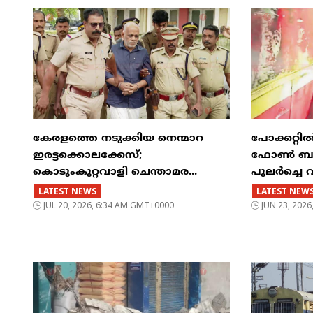
കേരളത്തെ നടുക്കിയ നെന്മാറ
പോക്കറ്റ
ഇരട്ടക്കൊലക്കേസ്;
ഫോൺ ബസിന
കൊടുംകുറ്റവാളി ചെന്താമര...
പുലർച്ചെ 
LATEST NEWS
LATEST NEW
JUL 20, 2026, 6:34 AM GMT+0000
JUN 23, 202