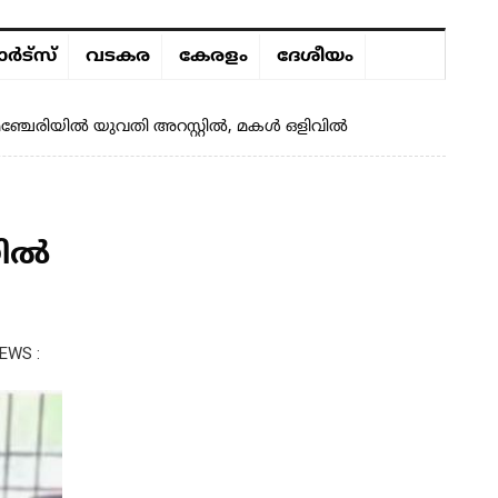
ർട്സ്
വടകര
കേരളം
ദേശീയം
, മഞ്ചേരിയിൽ യുവതി അറസ്റ്റിൽ, മകൾ ഒളിവിൽ
യിൽ
EWS :