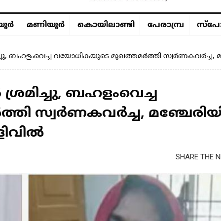
ൂര്‍
മണിയൂര്‍
കൊയിലാണ്ടി
പേരാമ്പ്ര
സ്പോ
ശ്രമിച്ചു, ബഹളംവെച്ച വയോധികയുടെ മുഖത്തമർത്തി സ്വർണകവർച്ച
ൻ ശ്രമിച്ചു, ബഹളംവെച്ച
തി സ്വർണകവർച്ച, മഞ്ചേരി
ളിവിൽ
SHARE THE N