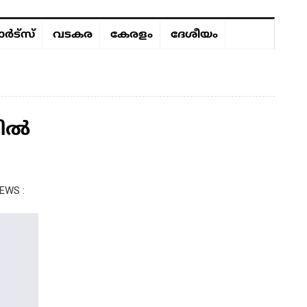
ർട്സ്
വടകര
കേരളം
ദേശീയം
യിൽ
EWS :