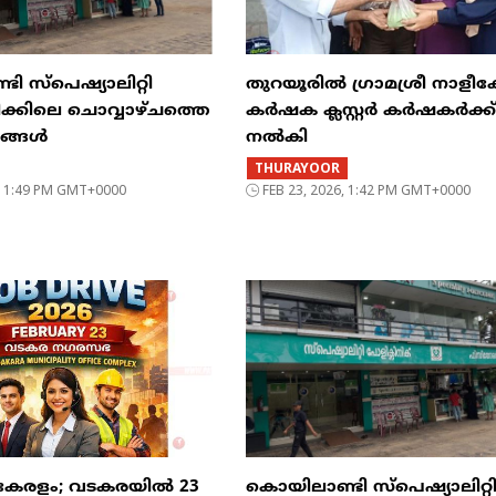
ി സ്പെഷ്യാലിറ്റി
തുറയൂരിൽ ഗ്രാമശ്രീ നാളീ
ിക്കിലെ ചൊവ്വാഴ്ചത്തെ
കർഷക ക്ലസ്റ്റർ കർഷകർക്ക
രങ്ങൾ
നൽകി
THURAYOOR
6, 1:49 PM GMT+0000
FEB 23, 2026, 1:42 PM GMT+0000
കേരളം; വടകരയിൽ 23
കൊയിലാണ്ടി സ്പെഷ്യാലിറ്റ