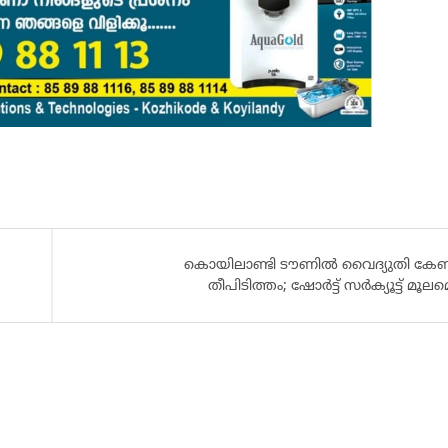
കൊയിലാണ്ടി ടൗണിൽ വൈദ്യുതി കേബ
തീപിടിത്തം; ഷോർട്ട് സർക്യൂട്ട് മൂലമെന