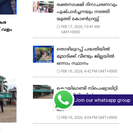
രക്തസാക്ഷി ദിനാചരണവും
പുഷ്പാർച്ചനയും നടത്തി
യൂത്ത് കോൺഗ്രസ്സ്
കേര
FEB 17, 2026, 10:41 AM
് വളം
GMT+0000
തൊഴിലുറപ്പ് പദ്ധതിയിൽ
മൂടാടിക്ക് വീണ്ടും ജില്ലയിൽ
ഒന്നാം സ്ഥാനം
FEB 16, 2026, 4:42 PM GMT+0000
കൊയിലാണ്ടി സ്പെഷ്യാലിറ്റി
പോളിക്ലിനിക്കിൽ
Join our whatsapp group
ഫെബ്രുവരി 17 ചൊവ്വാഴ്ച
പ്...
FEB 16, 2026, 4:04 PM GMT+0000
ി