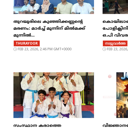
തുറയൂരിലെ കുഞ്ഞിക്കണ്ണന്റെ
കൊയിലാണ്ട
മരണം: മാർച്ച്‌ മൂന്നിന് മിൽമക്ക്
പോളിക്ലിന
മുന്നിൽ...
ഒ.പി വിവ
THURAYOOR
നാട്ടുവാര്‍ത്ത
FEB 23, 2026, 2:46 PM GMT+0000
FEB 23, 202
സംസ്ഥാന കരാത്തെ
വിജ്ഞാന